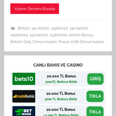
Yazının Devamı Burada
Bets10
,
141 bets10
,
141bets10
,
142 bets10
,
142bets10
,
143 bets10
,
143bets10
,
bets10 Bonus
,
Bets10 Giriş
,
Dünya kupası
,
Rusya 2018 Dünya kupası
CANLI BAHIS VE CASINO
20.000 TL Bonus
GİRİŞ
5000TL Bedava Bahis
20.000 TL Bonus
TIKLA
3000 TL Bedava Bahis
20.000 TL Bonus
TIKLA
+ 5.000 TL Bedava Bahis