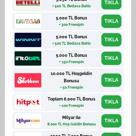
TIKLA
+ 500 TL Bedava Bahis
5.000 TL Bonus
TIKLA
+ 300 Freespin
5.000 TL Bonus
TIKLA
+ 500 TL Bedava Bahis
5.000 TL Bonus
TIKLA
+ 150 Freespin
10.000 TL Hoşgeldin
TIKLA
Bonusu
+ 50 Freespin
Toplam 6.000 TL Bonus
TIKLA
+ 100 Freespin
Milyar ile
TIKLA
8.000 TL Hoş Geldin Bonusu