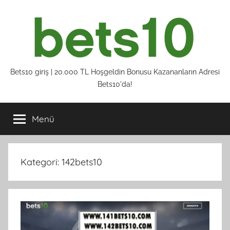
İçeriğe
atla
Bets10
Bets10 giriş | 20.000 TL Hoşgeldin Bonusu Kazananların Adresi
Bets10'da!
giriş
Menü
Kategori:
142bets10