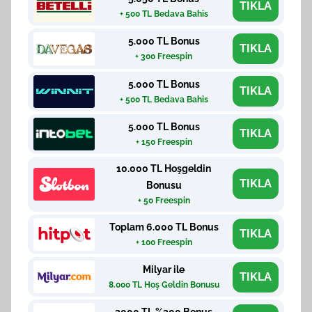
TIKLA
+ 500 TL Bedava Bahis
5.000 TL Bonus
TIKLA
+ 300 Freespin
5.000 TL Bonus
TIKLA
+ 500 TL Bedava Bahis
5.000 TL Bonus
TIKLA
+ 150 Freespin
10.000 TL Hoşgeldin
TIKLA
Bonusu
+ 50 Freespin
Toplam 6.000 TL Bonus
TIKLA
+ 100 Freespin
Milyar ile
TIKLA
8.000 TL Hoş Geldin Bonusu