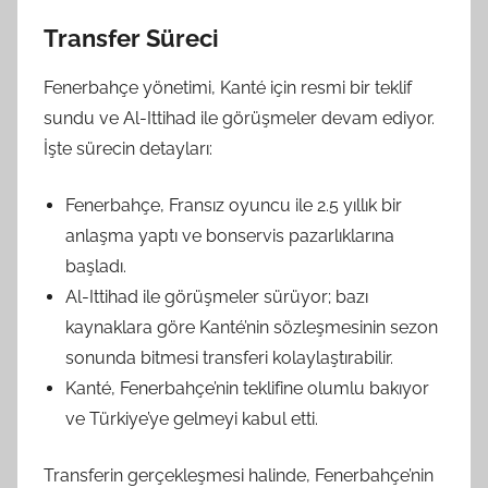
Transfer Süreci
Fenerbahçe yönetimi, Kanté için resmi bir teklif
sundu ve Al-Ittihad ile görüşmeler devam ediyor.
İşte sürecin detayları:
Fenerbahçe, Fransız oyuncu ile 2.5 yıllık bir
anlaşma yaptı ve bonservis pazarlıklarına
başladı.
Al-Ittihad ile görüşmeler sürüyor; bazı
kaynaklara göre Kanté’nin sözleşmesinin sezon
sonunda bitmesi transferi kolaylaştırabilir.
Kanté, Fenerbahçe’nin teklifine olumlu bakıyor
ve Türkiye’ye gelmeyi kabul etti.
Transferin gerçekleşmesi halinde, Fenerbahçe’nin