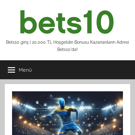
İçeriğe
atla
Bets10
Bets10 giriş | 20.000 TL Hoşgeldin Bonusu Kazananların Adresi
Bets10'da!
giriş
Menü