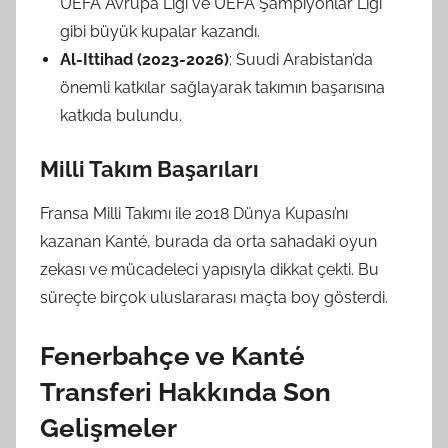
UEFA Avrupa Ligi ve UEFA Şampiyonlar Ligi
gibi büyük kupalar kazandı.
Al-Ittihad (2023-2026)
: Suudi Arabistan’da
önemli katkılar sağlayarak takımın başarısına
katkıda bulundu.
Milli Takım Başarıları
Fransa Milli Takımı ile 2018 Dünya Kupası’nı
kazanan Kanté, burada da orta sahadaki oyun
zekası ve mücadeleci yapısıyla dikkat çekti. Bu
süreçte birçok uluslararası maçta boy gösterdi.
Fenerbahçe ve Kanté
Transferi Hakkında Son
Gelişmeler