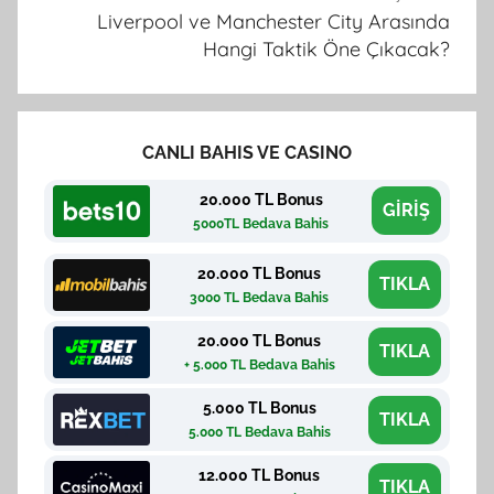
Liverpool ve Manchester City Arasında
Hangi Taktik Öne Çıkacak?
CANLI BAHIS VE CASINO
20.000 TL Bonus
GİRİŞ
5000TL Bedava Bahis
20.000 TL Bonus
TIKLA
3000 TL Bedava Bahis
20.000 TL Bonus
TIKLA
+ 5.000 TL Bedava Bahis
5.000 TL Bonus
TIKLA
5.000 TL Bedava Bahis
12.000 TL Bonus
TIKLA