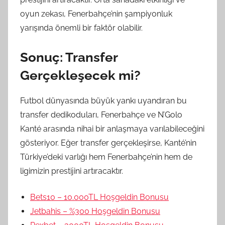
oyun zekası, Fenerbahçe’nin şampiyonluk
yarışında önemli bir faktör olabilir.
Sonuç: Transfer
Gerçekleşecek mi?
Futbol dünyasında büyük yankı uyandıran bu
transfer dedikoduları, Fenerbahçe ve N’Golo
Kanté arasında nihai bir anlaşmaya varılabileceğini
gösteriyor. Eğer transfer gerçekleşirse, Kanté’nin
Türkiye’deki varlığı hem Fenerbahçe’nin hem de
ligimizin prestijini artıracaktır.
Bets10 – 10.000TL Hoşgeldin Bonusu
Jetbahis – %300 Hoşgeldin Bonusu