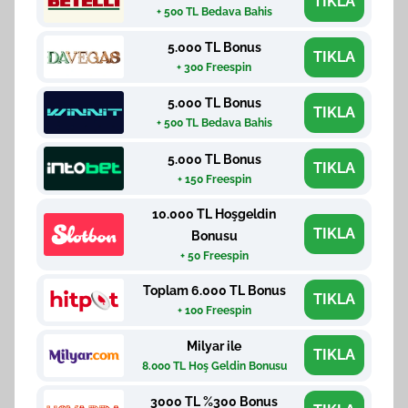
TIKLA
+ 500 TL Bedava Bahis
5.000 TL Bonus
TIKLA
+ 300 Freespin
5.000 TL Bonus
TIKLA
+ 500 TL Bedava Bahis
5.000 TL Bonus
TIKLA
+ 150 Freespin
10.000 TL Hoşgeldin
TIKLA
Bonusu
+ 50 Freespin
Toplam 6.000 TL Bonus
TIKLA
+ 100 Freespin
Milyar ile
TIKLA
8.000 TL Hoş Geldin Bonusu
3000 TL %300 Bonus