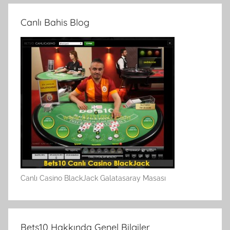
Canlı Bahis Blog
Canlı Casino BlackJack Galatasaray Masası
Bets10 Hakkında Genel Bilgiler