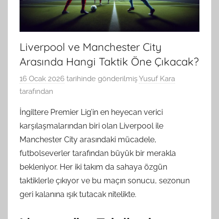
Liverpool ve Manchester City
Arasında Hangi Taktik Öne Çıkacak?
16 Ocak 2026
tarihinde gönderilmiş
Yusuf Kara
tarafından
İngiltere Premier Lig’in en heyecan verici
karşılaşmalarından biri olan Liverpool ile
Manchester City arasındaki mücadele,
futbolseverler tarafından büyük bir merakla
bekleniyor. Her iki takım da sahaya özgün
taktiklerle çıkıyor ve bu maçın sonucu, sezonun
geri kalanına ışık tutacak nitelikte.