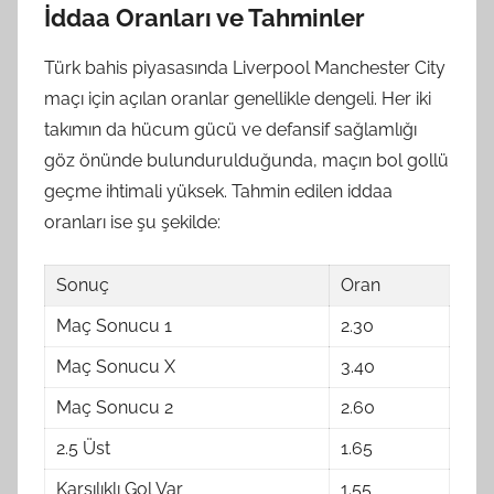
İddaa Oranları ve Tahminler
Türk bahis piyasasında Liverpool Manchester City
maçı için açılan oranlar genellikle dengeli. Her iki
takımın da hücum gücü ve defansif sağlamlığı
göz önünde bulundurulduğunda, maçın bol gollü
geçme ihtimali yüksek. Tahmin edilen iddaa
oranları ise şu şekilde:
Sonuç
Oran
Maç Sonucu 1
2.30
Maç Sonucu X
3.40
Maç Sonucu 2
2.60
2.5 Üst
1.65
Karşılıklı Gol Var
1.55