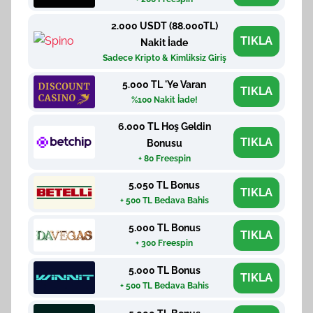
2.000 USDT (88.000TL)
TIKLA
Nakit İade
Sadece Kripto & Kimliksiz Giriş
5.000 TL 'Ye Varan
TIKLA
%100 Nakit İade!
6.000 TL Hoş Geldin
TIKLA
Bonusu
+ 80 Freespin
5.050 TL Bonus
TIKLA
+ 500 TL Bedava Bahis
5.000 TL Bonus
TIKLA
+ 300 Freespin
5.000 TL Bonus
TIKLA
+ 500 TL Bedava Bahis