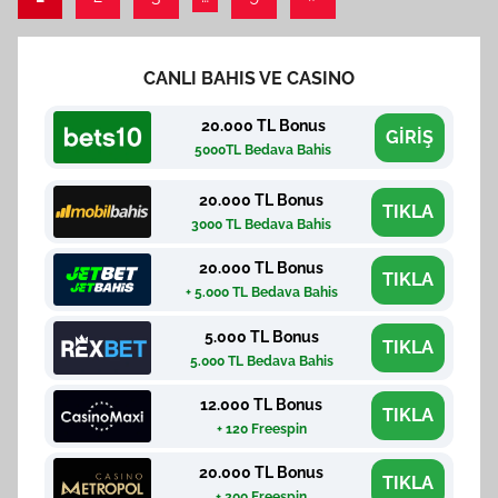
yazılar
sayfalaması
CANLI BAHIS VE CASINO
20.000 TL Bonus
GİRİŞ
5000TL Bedava Bahis
20.000 TL Bonus
TIKLA
3000 TL Bedava Bahis
20.000 TL Bonus
TIKLA
+ 5.000 TL Bedava Bahis
5.000 TL Bonus
TIKLA
5.000 TL Bedava Bahis
12.000 TL Bonus
TIKLA
+ 120 Freespin
20.000 TL Bonus
TIKLA
+ 200 Freespin