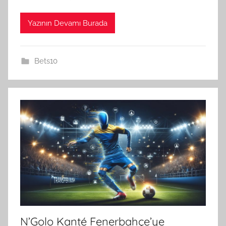
Yazının Devamı Burada
Bets10
N’Golo Kanté Fenerbahçe’ye