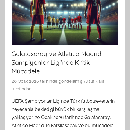
Galatasaray ve Atletico Madrid:
Şampiyonlar Ligi’nde Kritik
Mücadele
20 Ocak 2026
tarihinde gönderilmiş
Yusuf Kara
tarafından
UEFA Şampiyonlar Ligi’nde Türk futbolseverlerin
heyecanla beklediği büyük bir karşılaşma
yaklaşıyor. 20 Ocak 2026 tarihinde Galatasaray,
Atletico Madrid ile karşılaşacak ve bu mücadele,