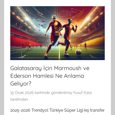
Galatasaray İçin Marmoush ve
Ederson Hamlesi Ne Anlama
Geliyor?
15 Ocak 2026
tarihinde gönderilmiş
Yusuf Kara
tarafından
2025-2026 Trendyol Türkiye Süper Ligi kış transfer