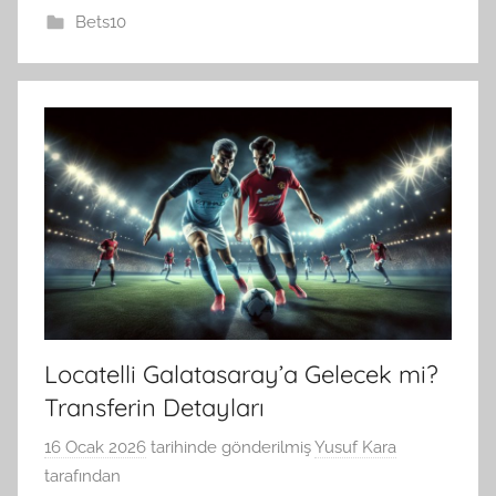
Bets10
Locatelli Galatasaray’a Gelecek mi?
Transferin Detayları
16 Ocak 2026
tarihinde gönderilmiş
Yusuf Kara
tarafından