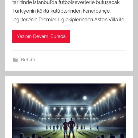
tarihinde İstanbul’da futbolseverlerle buluşacak.
Türkiye’nin köklü kulüplerinden Fenerbahçe,
İngiltere’nin Premier Lig ekiplerinden Aston Villa ile
Yazının Devamı Burada
Bets10