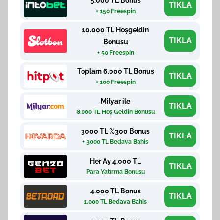
5.000 TL Bonus
TIKLA
+ 150 Freespin
10.000 TL Hoşgeldin
TIKLA
Bonusu
+ 50 Freespin
Toplam 6.000 TL Bonus
TIKLA
+ 100 Freespin
Milyar ile
TIKLA
8.000 TL Hoş Geldin Bonusu
3000 TL %300 Bonus
TIKLA
+ 3000 TL Bedava Bahis
Her Ay 4.000 TL
TIKLA
Para Yatırma Bonusu
4.000 TL Bonus
TIKLA
1.000 TL Bedava Bahis