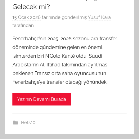
Gelecek mi?
15 Ocak 2026
tarihinde gönderilmiş
Yusuf Kara
tarafından
Fenerbahçe’nin 2025-2026 sezonu ara transfer
döneminde gündemine gelen en önemli
isimlerden biri N’Golo Kanté oldu. Suudi
Arabistan’ın Al-Ittihad takımından ayrılması
beklenen Fransız orta saha oyuncusunun
Fenerbahçe’ye transfer olacağı yönündeki
Yazının Devamı Burada
Bets10