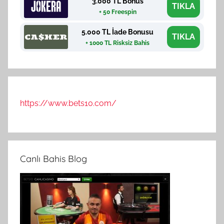
3.000 TL Bonus
TIKLA
+ 50 Freespin
5.000 TL İade Bonusu
TIKLA
+ 1000 TL Risksiz Bahis
https://www.bets10.com/
Canlı Bahis Blog