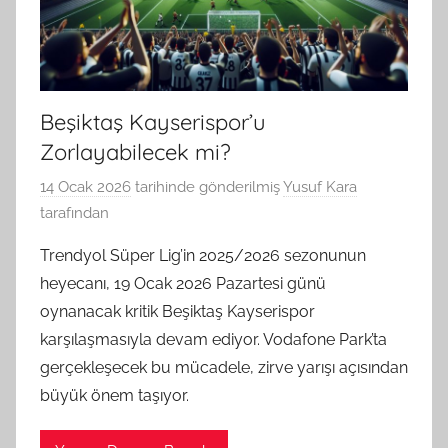
Beşiktaş Kayserispor’u
Zorlayabilecek mi?
14 Ocak 2026
tarihinde gönderilmiş
Yusuf Kara
tarafından
Trendyol Süper Lig’in 2025/2026 sezonunun
heyecanı, 19 Ocak 2026 Pazartesi günü
oynanacak kritik Beşiktaş Kayserispor
karşılaşmasıyla devam ediyor. Vodafone Park’ta
gerçekleşecek bu mücadele, zirve yarışı açısından
büyük önem taşıyor.