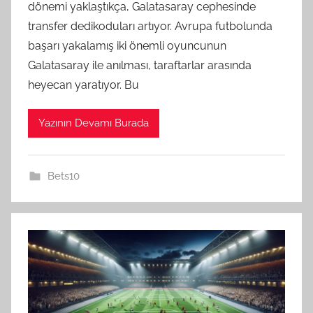
dönemi yaklaştıkça, Galatasaray cephesinde
transfer dedikoduları artıyor. Avrupa futbolunda
başarı yakalamış iki önemli oyuncunun
Galatasaray ile anılması, taraftarlar arasında
heyecan yaratıyor. Bu
Yazının Devamı Burada
Bets10