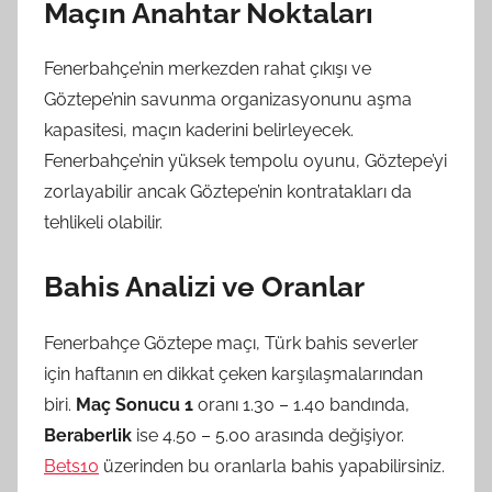
Maçın Anahtar Noktaları
Fenerbahçe’nin merkezden rahat çıkışı ve
Göztepe’nin savunma organizasyonunu aşma
kapasitesi, maçın kaderini belirleyecek.
Fenerbahçe’nin yüksek tempolu oyunu, Göztepe’yi
zorlayabilir ancak Göztepe’nin kontratakları da
tehlikeli olabilir.
Bahis Analizi ve Oranlar
Fenerbahçe Göztepe maçı, Türk bahis severler
için haftanın en dikkat çeken karşılaşmalarından
biri.
Maç Sonucu 1
oranı 1.30 – 1.40 bandında,
Beraberlik
ise 4.50 – 5.00 arasında değişiyor.
Bets10
üzerinden bu oranlarla bahis yapabilirsiniz.