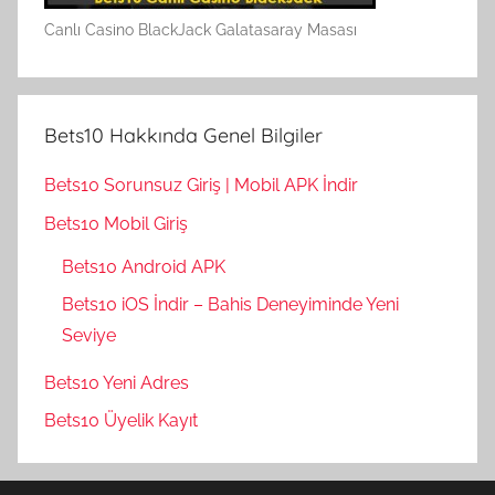
Canlı Casino BlackJack Galatasaray Masası
Bets10 Hakkında Genel Bilgiler
Bets10 Sorunsuz Giriş | Mobil APK İndir
Bets10 Mobil Giriş
Bets10 Android APK
Bets10 iOS İndir – Bahis Deneyiminde Yeni
Seviye
Bets10 Yeni Adres
Bets10 Üyelik Kayıt