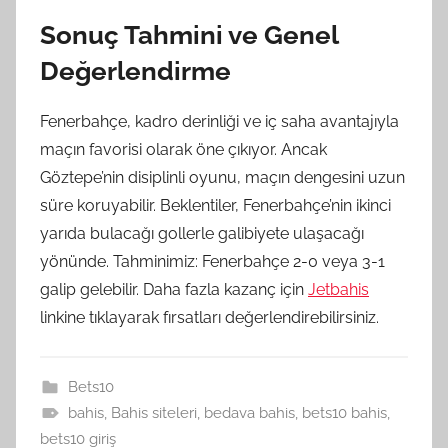
Sonuç Tahmini ve Genel
Değerlendirme
Fenerbahçe, kadro derinliği ve iç saha avantajıyla
maçın favorisi olarak öne çıkıyor. Ancak
Göztepe’nin disiplinli oyunu, maçın dengesini uzun
süre koruyabilir. Beklentiler, Fenerbahçe’nin ikinci
yarıda bulacağı gollerle galibiyete ulaşacağı
yönünde. Tahminimiz: Fenerbahçe 2-0 veya 3-1
galip gelebilir. Daha fazla kazanç için
Jetbahis
linkine tıklayarak fırsatları değerlendirebilirsiniz.
Bets10
bahis
,
Bahis siteleri
,
bedava bahis
,
bets10 bahis
,
bets10 giriş