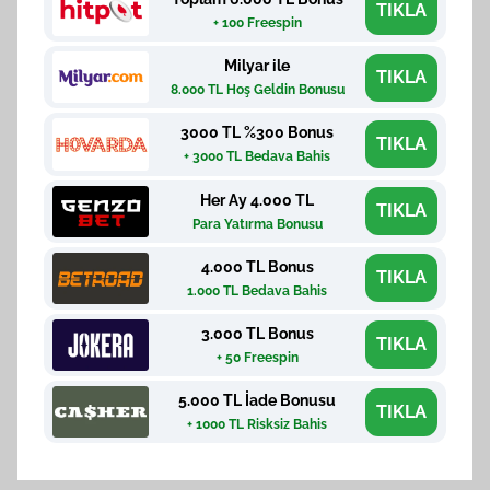
TIKLA
+ 100 Freespin
Milyar ile
TIKLA
8.000 TL Hoş Geldin Bonusu
3000 TL %300 Bonus
TIKLA
+ 3000 TL Bedava Bahis
Her Ay 4.000 TL
TIKLA
Para Yatırma Bonusu
4.000 TL Bonus
TIKLA
1.000 TL Bedava Bahis
3.000 TL Bonus
TIKLA
+ 50 Freespin
5.000 TL İade Bonusu
TIKLA
+ 1000 TL Risksiz Bahis