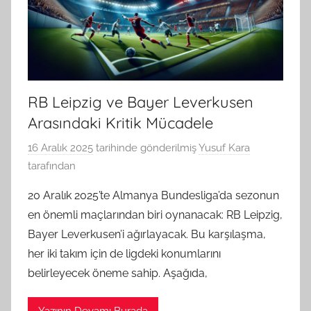
RB Leipzig ve Bayer Leverkusen
Arasındaki Kritik Mücadele
16 Aralık 2025
tarihinde gönderilmiş
Yusuf Kara
tarafından
20 Aralık 2025’te Almanya Bundesliga’da sezonun
en önemli maçlarından biri oynanacak: RB Leipzig,
Bayer Leverkusen’i ağırlayacak. Bu karşılaşma,
her iki takım için de ligdeki konumlarını
belirleyecek öneme sahip. Aşağıda,