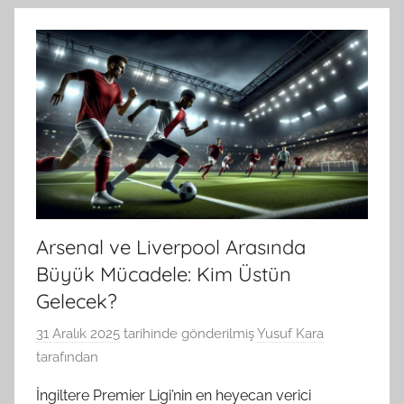
Arsenal ve Liverpool Arasında
Büyük Mücadele: Kim Üstün
Gelecek?
31 Aralık 2025
tarihinde gönderilmiş
Yusuf Kara
tarafından
İngiltere Premier Ligi’nin en heyecan verici