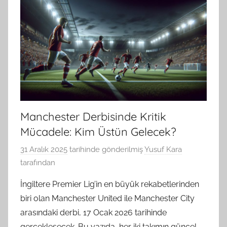
Manchester Derbisinde Kritik
Mücadele: Kim Üstün Gelecek?
31 Aralık 2025
tarihinde gönderilmiş
Yusuf Kara
tarafından
İngiltere Premier Lig’in en büyük rekabetlerinden
biri olan Manchester United ile Manchester City
arasındaki derbi, 17 Ocak 2026 tarihinde
gerçekleşecek. Bu yazıda, her iki takımın güncel