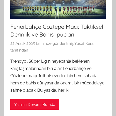
Fenerbahçe Göztepe Maçı: Taktiksel
Derinlik ve Bahis İpuçları
22 Aralık 2025
tarihinde gönderilmiş
Yusuf Kara
tarafından
Trendyol Süper Lig’in heyecanla beklenen
karşılaşmalarından biri olan Fenerbahçe ve
Göztepe maçı, futbolseverler için hem sahada
hem de bahis dünyasında önemli bir mücadeleye
sahne olacak. Bu yazıda, her iki
Yazının Devamı Burada