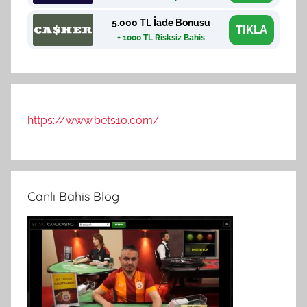
5.000 TL İade Bonusu
TIKLA
+ 1000 TL Risksiz Bahis
https://www.bets10.com/
Canlı Bahis Blog