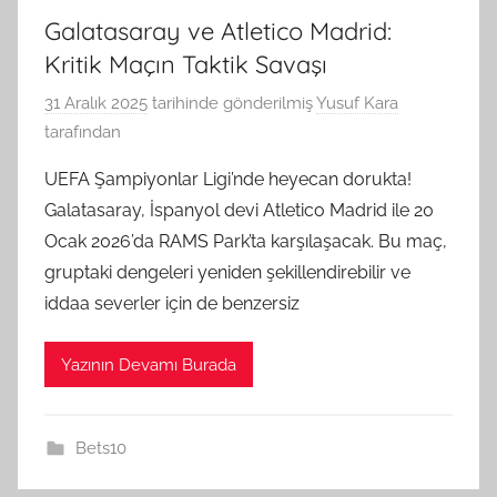
Galatasaray ve Atletico Madrid:
Kritik Maçın Taktik Savaşı
31 Aralık 2025
tarihinde gönderilmiş
Yusuf Kara
tarafından
UEFA Şampiyonlar Ligi’nde heyecan dorukta!
Galatasaray, İspanyol devi Atletico Madrid ile 20
Ocak 2026’da RAMS Park’ta karşılaşacak. Bu maç,
gruptaki dengeleri yeniden şekillendirebilir ve
iddaa severler için de benzersiz
Yazının Devamı Burada
Bets10