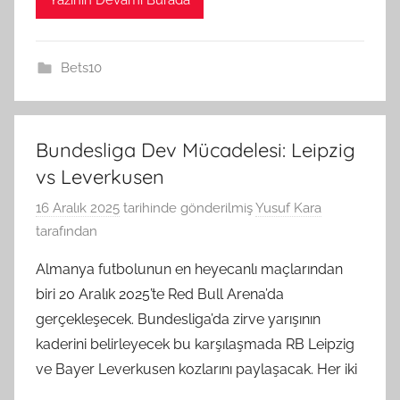
Yazının Devamı Burada
Bets10
Bundesliga Dev Mücadelesi: Leipzig
vs Leverkusen
16 Aralık 2025
tarihinde gönderilmiş
Yusuf Kara
tarafından
Almanya futbolunun en heyecanlı maçlarından
biri 20 Aralık 2025’te Red Bull Arena’da
gerçekleşecek. Bundesliga’da zirve yarışının
kaderini belirleyecek bu karşılaşmada RB Leipzig
ve Bayer Leverkusen kozlarını paylaşacak. Her iki