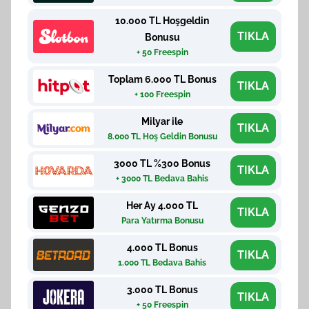
10.000 TL Hoşgeldin
TIKLA
Bonusu
+ 50 Freespin
Toplam 6.000 TL Bonus
TIKLA
+ 100 Freespin
Milyar ile
TIKLA
8.000 TL Hoş Geldin Bonusu
3000 TL %300 Bonus
TIKLA
+ 3000 TL Bedava Bahis
Her Ay 4.000 TL
TIKLA
Para Yatırma Bonusu
4.000 TL Bonus
TIKLA
1.000 TL Bedava Bahis
3.000 TL Bonus
TIKLA
+ 50 Freespin