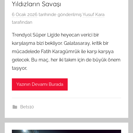
Yıldızların Savaşı
6 Ocak 2026
tarihinde gönderilmiş
Yusuf Kara
tarafından
Trendyol Süper Lig’de heyecan verici bir
karşılaşma bizi bekliyor. Galatasaray, kritik bir
mücadelede Fatih Karagümrük ile karşı karşıya
gelecek. Bu maç, her iki takım için de büyük önem
taşıyor,
Yazının Devamı Burada
Bets10