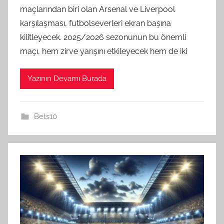
maçlarından biri olan Arsenal ve Liverpool
karşılaşması, futbolseverleri ekran başına
kilitleyecek. 2025/2026 sezonunun bu önemli
maçı, hem zirve yarışını etkileyecek hem de iki
Yazının Devamı Burada
Bets10