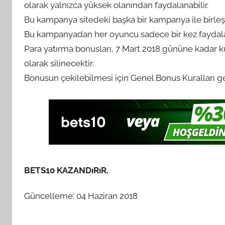
olarak yalnızca yüksek olanından faydalanabilir.
Bu kampanya sitedeki başka bir kampanya ile birleş
Bu kampanyadan her oyuncu sadece bir kez faydalan
Para yatırma bonusları, 7 Mart 2018 gününe kadar
olarak silinecektir.
Bonusun çekilebilmesi için Genel Bonus Kuralları geç
BETS10 KAZANDıRıR.
Güncelleme: 04 Haziran 2018