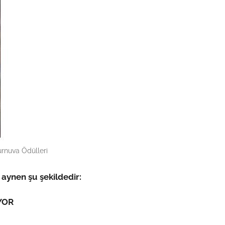
urnuva Ödülleri
aynen şu şekildedir:
YOR