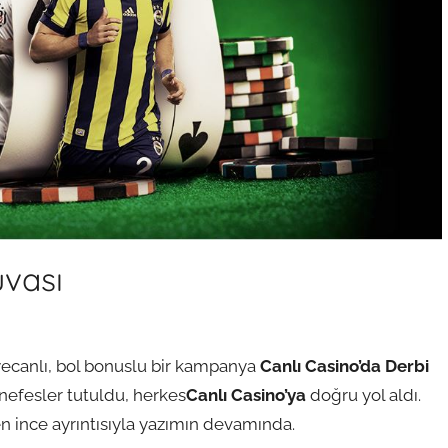
uvası
yecanlı, bol bonuslu bir kampanya
Canlı Casino’da Derbi
fesler tutuldu, herkes
Canlı Casino’ya
doğru yol aldı.
n ince ayrıntısıyla yazımın devamında.