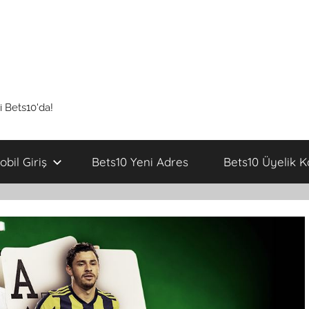
i Bets10'da!
bil Giriş
Bets10 Yeni Adres
Bets10 Üyelik K