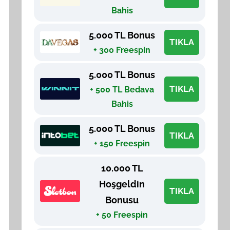
Bahis
5.000 TL Bonus
TIKLA
+ 300 Freespin
5.000 TL Bonus
TIKLA
+ 500 TL Bedava
Bahis
5.000 TL Bonus
TIKLA
+ 150 Freespin
10.000 TL
Hoşgeldin
TIKLA
Bonusu
+ 50 Freespin