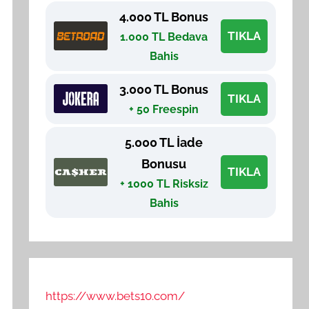
4.000 TL Bonus
TIKLA
1.000 TL Bedava
Bahis
3.000 TL Bonus
TIKLA
+ 50 Freespin
5.000 TL İade
Bonusu
TIKLA
+ 1000 TL Risksiz
Bahis
https://www.bets10.com/