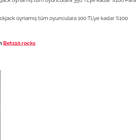
kjack oynamış tüm oyunculara 350 TL’ye kadar %100 Para
ckjack oynamış tüm oyunculara 100 TL’ye kadar %100
en
Bets10.rocks