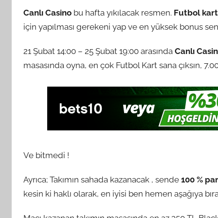
Canlı Casino
bu hafta yıkılacak resmen.
Futbol kart
için yapılması gerekeni yap ve en yüksek bonus sen
21 Şubat 14:00 – 25 Şubat 19:00 arasında
Canlı Casin
masasında oyna, en çok Futbol Kart sana çıksın, 7.0
Ve bitmedi !
Ayrıca; Takımın sahada kazanacak , sende
100 % pa
kesin ki haklı olarak, en iyisi ben hemen aşağıya bıra