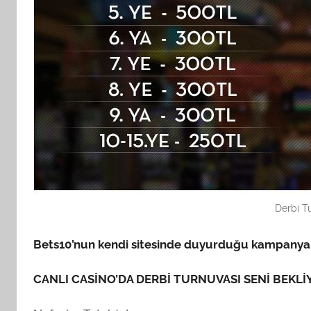
Derbi T
Bets10’nun kendi sitesinde duyurduğu kampanya 
CANLI CASİNO’DA DERBİ TURNUVASI SENİ BEKLİ