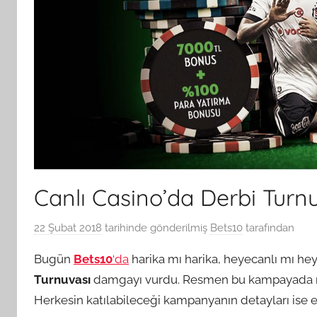
Canlı Casino’da Derbi Turn
22 Şubat 2018
tarihinde gönderilmiş
Bets10
tarafından
Bugün
Bets10
‘da
harika mı harika, heyecanlı mı he
Turnuvası
damgayı vurdu. Resmen bu kampayada ne
Herkesin katılabileceği kampanyanın detayları ise e