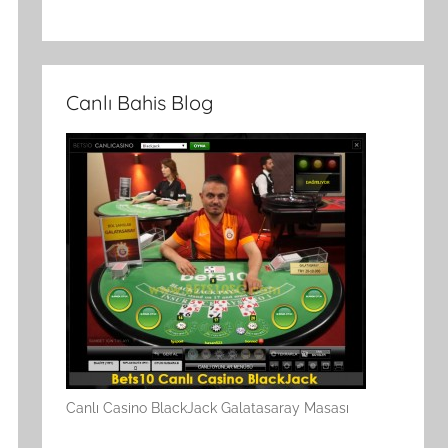
Canlı Bahis Blog
Canlı Casino BlackJack Galatasaray Masası