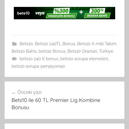
Bets10
,
Bets10 240TL Bonus
,
Bets10 A milli Takım
,
Bets10 Bahis
,
bets10 Bonus
,
Bets10 Oranları
,
Türkiye
bets10 240 tl bonus
,
bets10 avrupa elemeleri
,
bets10 avrupa şampiyonası
Yazı
Önceki yazı
gezinmesi
Bets10 ile 60 TL Premier Lig Kombine
Bonusu