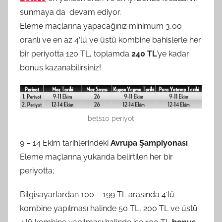
sunmaya da devam ediyor.
Eleme maçlarına yapacağınız minimum 3,00
oranlı ve en az 4′lü ve üstü kombine bahislerle her
bir periyotta 120 TL, toplamda
240 TL
’ye kadar
bonus kazanabilirsiniz!
bets10 periyot
9 – 14 Ekim tarihlerindeki
Avrupa Şampiyonası
Eleme maçlarına yukarıda belirtilen her bir
periyotta;
Bilgisayarlardan 100 – 199 TL arasında 4′lü
kombine yapılması halinde 50 TL, 200 TL ve üstü