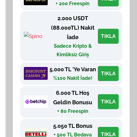
+ 200 Freespin
2.000 USDT
(88.000TL) Nakit
TIKLA
İade
Sadece Kripto &
Kimliksiz Giriş
5.000 TL 'Ye Varan
TIKLA
%100 Nakit İade!
6.000 TL Hoş
TIKLA
Geldin Bonusu
+ 80 Freespin
5.050 TL Bonus
TIKLA
+ 500 TL Bedava