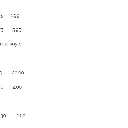
5 1.99
 5.95
ise şöyle:
 20.00
 2.00
 2.60