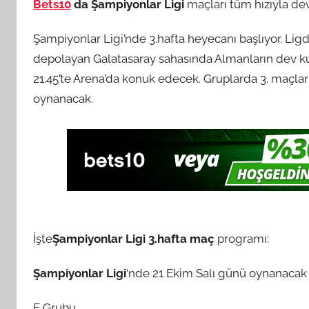
Bets10
da Şampiyonlar Ligi
maçları tüm hızıyla de
Şampiyonlar Ligi’nde 3.hafta heyecanı başlıyor. Lig
depolayan Galatasaray sahasında Almanların dev 
21.45’te Arena’da konuk edecek. Gruplarda 3. maçlar
oynanacak.
İşte
Şampiyonlar Ligi
3.hafta maç
programı:
Şampiyonlar Ligi
‘nde 21 Ekim Salı günü oynanacak
E Grubu