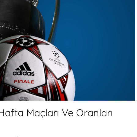
Hafta Maçları Ve Oranları