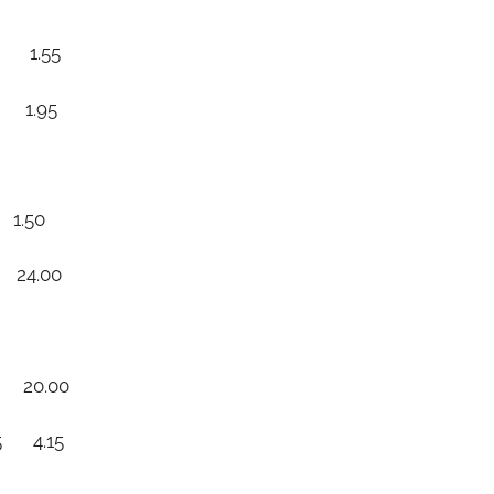
5 1.55
1.95
.50
4.00
0.00
 4.15