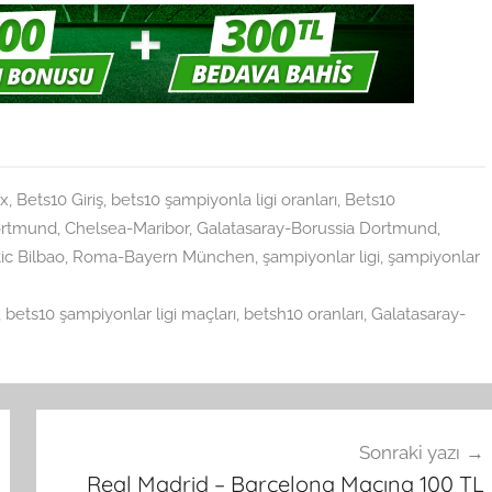
x
,
Bets10 Giriş
,
bets10 şampiyonla ligi oranları
,
Bets10
ortmund
,
Chelsea-Maribor
,
Galatasaray-Borussia Dortmund
,
ic Bilbao
,
Roma-Bayern München
,
şampiyonlar ligi
,
şampiyonlar
,
bets10 şampiyonlar ligi maçları
,
betsh10 oranları
,
Galatasaray-
Sonraki yazı
Real Madrid – Barcelona Maçına 100 TL