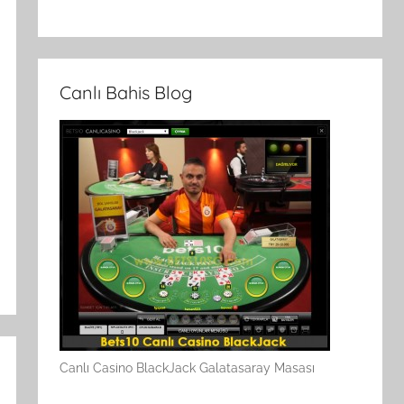
Canlı Bahis Blog
Canlı Casino BlackJack Galatasaray Masası