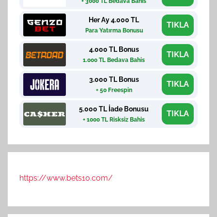
+ 3000 TL Bedava Bahis
Her Ay 4.000 TL
TIKLA
Para Yatırma Bonusu
4.000 TL Bonus
TIKLA
1.000 TL Bedava Bahis
3.000 TL Bonus
TIKLA
+ 50 Freespin
5.000 TL İade Bonusu
TIKLA
+ 1000 TL Risksiz Bahis
https://www.bets10.com/