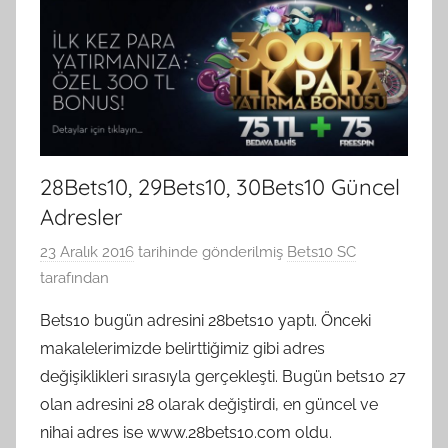
28Bets10, 29Bets10, 30Bets10 Güncel
Adresler
23 Aralık 2016
tarihinde gönderilmiş
Bets10 SC
tarafından
Bets10 bugün adresini 28bets10 yaptı. Önceki
makalelerimizde belirttiğimiz gibi adres
değişiklikleri sırasıyla gerçekleşti. Bugün bets10 27
olan adresini 28 olarak değiştirdi, en güncel ve
nihai adres ise www.28bets10.com oldu.