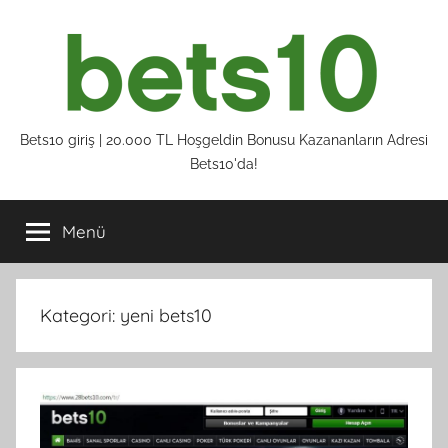
İçeriğe
atla
Bets10
Bets10 giriş | 20.000 TL Hoşgeldin Bonusu Kazananların Adresi
Bets10'da!
giriş
Menü
Kategori:
yeni bets10