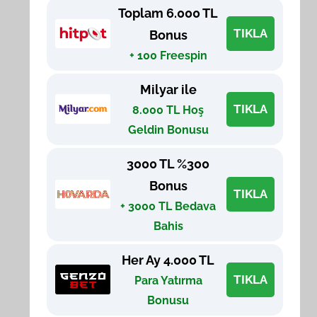
Toplam 6.000 TL
TIKLA
Bonus
+ 100 Freespin
Milyar ile
TIKLA
8.000 TL Hoş
Geldin Bonusu
3000 TL %300
Bonus
TIKLA
+ 3000 TL Bedava
Bahis
Her Ay 4.000 TL
TIKLA
Para Yatırma
Bonusu