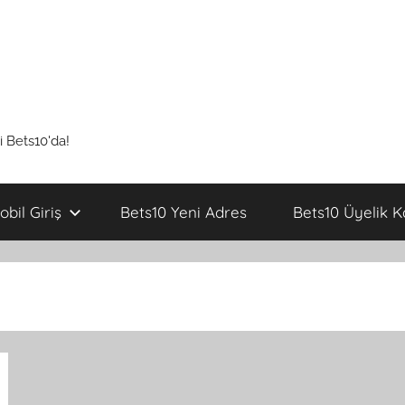
i Bets10'da!
bil Giriş
Bets10 Yeni Adres
Bets10 Üyelik K