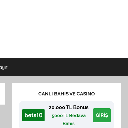
ayıt
CANLI BAHIS VE CASINO
20.000 TL Bonus
GİRİŞ
5000TL Bedava
Bahis