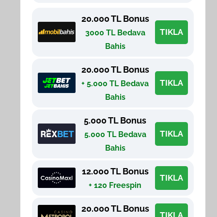
20.000 TL Bonus
TIKLA
3000 TL Bedava
Bahis
20.000 TL Bonus
TIKLA
+ 5.000 TL Bedava
Bahis
5.000 TL Bonus
TIKLA
5.000 TL Bedava
Bahis
12.000 TL Bonus
TIKLA
+ 120 Freespin
20.000 TL Bonus
TIKLA