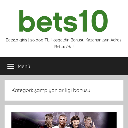
İçeriğe
atla
Bets10
Bets10 giriş | 20.000 TL Hoşgeldin Bonusu Kazananların Adresi
Bets10'da!
giriş
Menü
Kategori:
şampiyonlar ligi bonusu