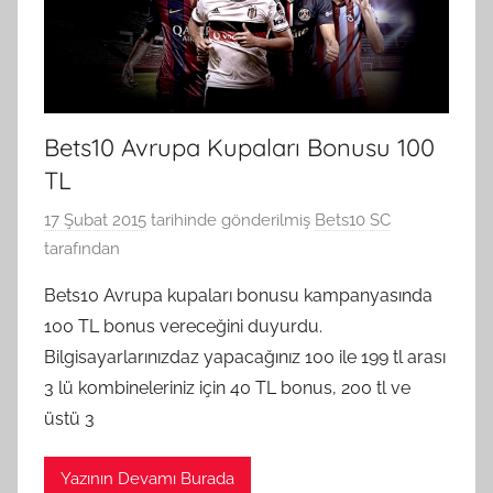
Bets10 Avrupa Kupaları Bonusu 100
TL
17 Şubat 2015
tarihinde gönderilmiş
Bets10 SC
tarafından
Bets10 Avrupa kupaları bonusu kampanyasında
100 TL bonus vereceğini duyurdu.
Bilgisayarlarınızdaz yapacağınız 100 ile 199 tl arası
3 lü kombineleriniz için 40 TL bonus, 200 tl ve
üstü 3
Yazının Devamı Burada