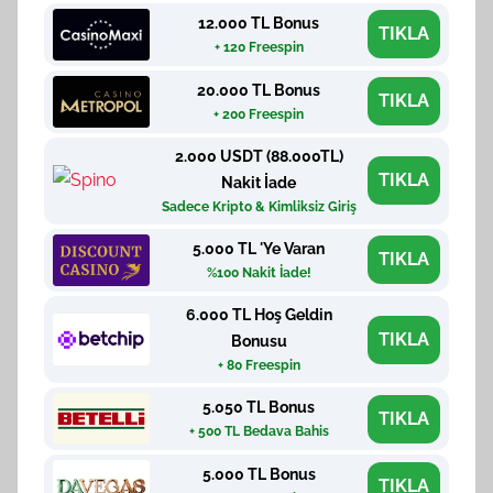
12.000 TL Bonus
TIKLA
+ 120 Freespin
20.000 TL Bonus
TIKLA
+ 200 Freespin
2.000 USDT (88.000TL)
TIKLA
Nakit İade
Sadece Kripto & Kimliksiz Giriş
5.000 TL 'Ye Varan
TIKLA
%100 Nakit İade!
6.000 TL Hoş Geldin
TIKLA
Bonusu
+ 80 Freespin
5.050 TL Bonus
TIKLA
+ 500 TL Bedava Bahis
5.000 TL Bonus
TIKLA