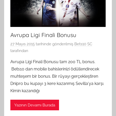
Avrupa Ligi Finali Bonusu
27 Mayıs 2015
tarihinde gönderilmiş
Bets10 SC
tarafından
Avrupa Ligi Finali Bonusu tam 200 TL bonus.
Bets10 dan mobile bahislerinizi ödüllendirecek
muhteşem bir bonus. Bir rüyayı gerçekleştiren
Dnipro bu kupayı 3 kere kazanmış Sevilla‘ya karşı.
Kimin kazandığı
Yazının Devamı Burada