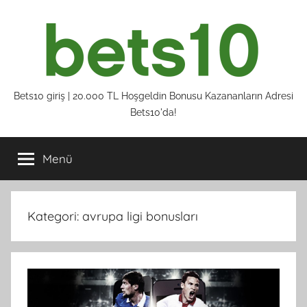
İçeriğe
atla
Bets10
Bets10 giriş | 20.000 TL Hoşgeldin Bonusu Kazananların Adresi
Bets10'da!
giriş
Menü
Kategori:
avrupa ligi bonusları