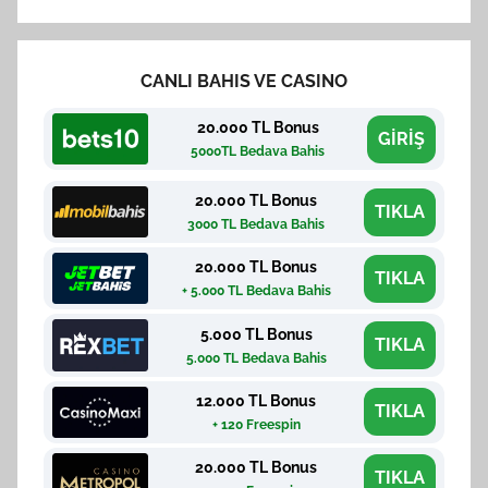
CANLI BAHIS VE CASINO
20.000 TL Bonus
GİRİŞ
5000TL Bedava Bahis
20.000 TL Bonus
TIKLA
3000 TL Bedava Bahis
20.000 TL Bonus
TIKLA
+ 5.000 TL Bedava Bahis
5.000 TL Bonus
TIKLA
5.000 TL Bedava Bahis
12.000 TL Bonus
TIKLA
+ 120 Freespin
20.000 TL Bonus
TIKLA