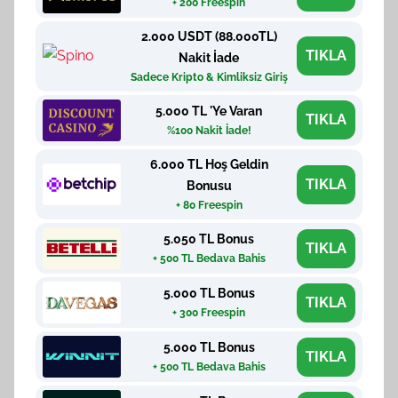
+ 200 Freespin
2.000 USDT (88.000TL)
TIKLA
Nakit İade
Sadece Kripto & Kimliksiz Giriş
5.000 TL 'Ye Varan
TIKLA
%100 Nakit İade!
6.000 TL Hoş Geldin
TIKLA
Bonusu
+ 80 Freespin
5.050 TL Bonus
TIKLA
+ 500 TL Bedava Bahis
5.000 TL Bonus
TIKLA
+ 300 Freespin
5.000 TL Bonus
TIKLA
+ 500 TL Bedava Bahis