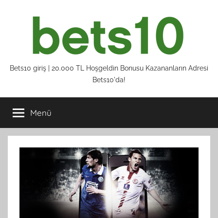
İçeriğe
atla
Bets10
Bets10 giriş | 20.000 TL Hoşgeldin Bonusu Kazananların Adresi
Bets10'da!
giriş
Menü