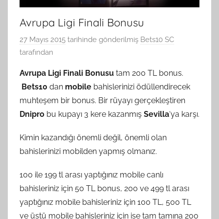
Avrupa Ligi Finali Bonusu
27 Mayıs 2015
tarihinde gönderilmiş
Bets10 SC
tarafından
Avrupa Ligi Finali Bonusu
tam 200 TL bonus.
Bets10
dan
mobile
bahislerinizi ödüllendirecek
muhteşem bir bonus. Bir rüyayı gerçekleştiren
Dnipro
bu kupayı 3 kere kazanmış
Sevilla
‘ya karşı.
Kimin kazandığı önemli değil, önemli olan
bahislerinizi mobilden yapmış olmanız.
100 ile 199 tl arası yaptığınız mobile canlı
bahisleriniz için 50 TL bonus, 200 ve 499 tl arası
yaptığınız mobile bahisleriniz için 100 TL, 500 TL
ve üstü mobile bahisleriniz için ise tam tamına 200