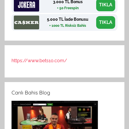
3.000 TL Bonus
TIKLA
+ 50 Freespin
5.000 TL İade Bonusu
TIKLA
+ 1000 TL Risksiz Bahis
https://www.bets10.com/
Canlı Bahis Blog