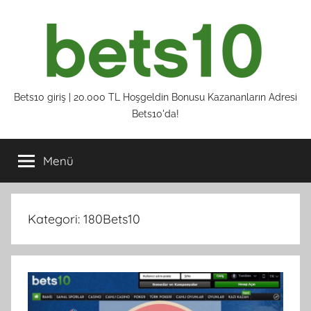
İçeriğe
atla
Bets10
Bets10 giriş | 20.000 TL Hoşgeldin Bonusu Kazananların Adresi
Bets10'da!
giriş
Menü
Kategori:
180Bets10