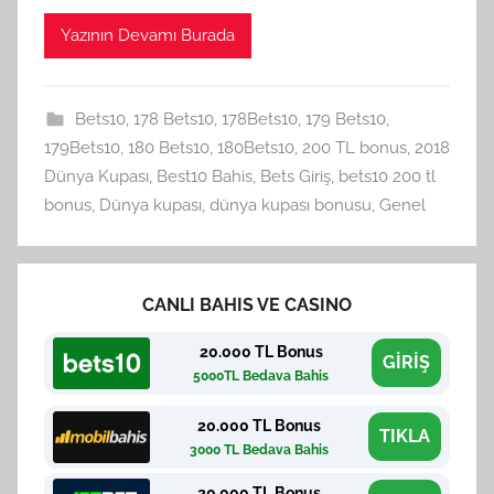
Yazının Devamı Burada
Bets10
,
178 Bets10
,
178Bets10
,
179 Bets10
,
179Bets10
,
180 Bets10
,
180Bets10
,
200 TL bonus
,
2018
Dünya Kupası
,
Best10 Bahis
,
Bets Giriş
,
bets10 200 tl
bonus
,
Dünya kupası
,
dünya kupası bonusu
,
Genel
CANLI BAHIS VE CASINO
20.000 TL Bonus
GİRİŞ
5000TL Bedava Bahis
20.000 TL Bonus
TIKLA
3000 TL Bedava Bahis
20.000 TL Bonus