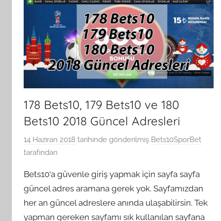
178 Bets10, 179 Bets10 ve 180
Bets10 2018 Güncel Adresleri
14 Haziran 2018
tarihinde gönderilmiş
Bets10SporBet
tarafından
Bets10‘a güvenle giriş yapmak için sayfa sayfa
güncel adres aramana gerek yok. Sayfamızdan
her an güncel adreslere anında ulaşabilirsin. Tek
yapman gereken sayfamı sık kullanılan sayfana