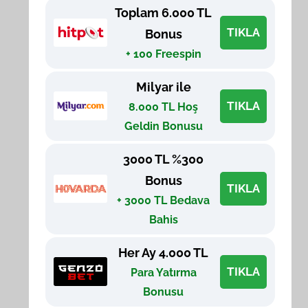
Toplam 6.000 TL
TIKLA
Bonus
+ 100 Freespin
Milyar ile
TIKLA
8.000 TL Hoş
Geldin Bonusu
3000 TL %300
Bonus
TIKLA
+ 3000 TL Bedava
Bahis
Her Ay 4.000 TL
TIKLA
Para Yatırma
Bonusu