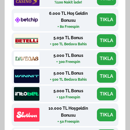
%100 Nakit İade!
6.000 TL Hoş Geldin
TIKLA
Bonusu
+ 80 Freespin
5.050 TL Bonus
TIKLA
+ 500 TL Bedava Bahis
5.000 TL Bonus
TIKLA
+ 300 Freespin
5.000 TL Bonus
TIKLA
+ 500 TL Bedava Bahis
5.000 TL Bonus
TIKLA
+ 150 Freespin
10.000 TL Hoşgeldin
TIKLA
Bonusu
+ 50 Freespin