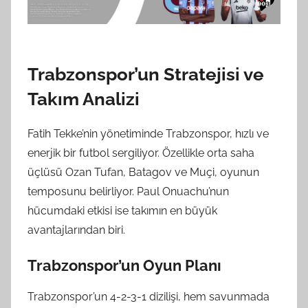
Trabzonspor’un Stratejisi ve
Takım Analizi
Fatih Tekke’nin yönetiminde Trabzonspor, hızlı ve
enerjik bir futbol sergiliyor. Özellikle orta saha
üçlüsü Ozan Tufan, Batagov ve Muçi, oyunun
temposunu belirliyor. Paul Onuachu’nun
hücumdaki etkisi ise takımın en büyük
avantajlarından biri.
Trabzonspor’un Oyun Planı
Trabzonspor’un 4-2-3-1 dizilişi, hem savunmada