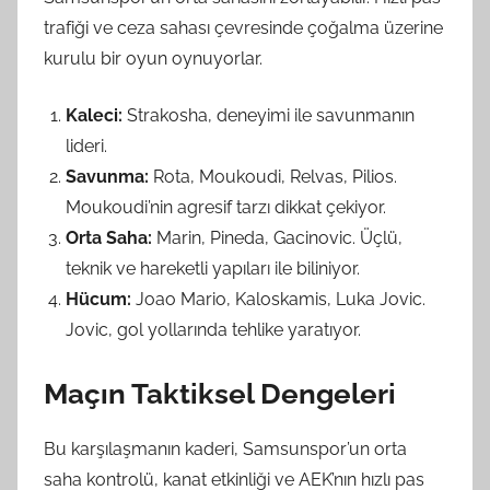
trafiği ve ceza sahası çevresinde çoğalma üzerine
kurulu bir oyun oynuyorlar.
Kaleci:
Strakosha, deneyimi ile savunmanın
lideri.
Savunma:
Rota, Moukoudi, Relvas, Pilios.
Moukoudi’nin agresif tarzı dikkat çekiyor.
Orta Saha:
Marin, Pineda, Gacinovic. Üçlü,
teknik ve hareketli yapıları ile biliniyor.
Hücum:
Joao Mario, Kaloskamis, Luka Jovic.
Jovic, gol yollarında tehlike yaratıyor.
Maçın Taktiksel Dengeleri
Bu karşılaşmanın kaderi, Samsunspor’un orta
saha kontrolü, kanat etkinliği ve AEK’nın hızlı pas