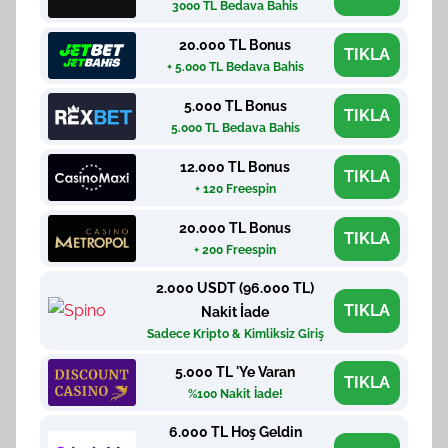
3000 TL Bedava Bahis
20.000 TL Bonus
TIKLA
+ 5.000 TL Bedava Bahis
5.000 TL Bonus
TIKLA
5.000 TL Bedava Bahis
12.000 TL Bonus
TIKLA
+ 120 Freespin
20.000 TL Bonus
TIKLA
+ 200 Freespin
2.000 USDT (96.000 TL)
TIKLA
Nakit İade
Sadece Kripto & Kimliksiz Giriş
5.000 TL 'Ye Varan
TIKLA
%100 Nakit İade!
6.000 TL Hoş Geldin