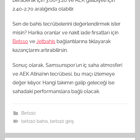
beraberlik için 3.00-3.20 ve AEK galibiyeti için
2.40-2.70 aralığında olabilir.
Sen de bahis tecrübelerini değerlendirmek ister
misin? Harika oranlar ve nakit iade fırsatları için
Bets10
ve
Jetbahis
bağlantılarına tıklayarak
kazançlarını artırabilirsin.
Sonuç olarak, Samsunspor’un iç saha atmosferi
ve AEK Atina’nın tecrübesi, bu maçı izlemeye
değer kılıyor. Hangi takımın galip geleceği ise
sahadaki performanslara bağlı olacak.
Bets10
bets10 bahis
,
bets10 giriş