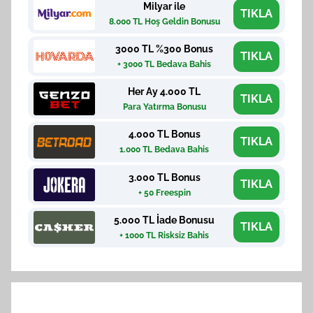
Milyar ile
TIKLA
8.000 TL Hoş Geldin Bonusu
3000 TL %300 Bonus
TIKLA
+ 3000 TL Bedava Bahis
Her Ay 4.000 TL
TIKLA
Para Yatırma Bonusu
4.000 TL Bonus
TIKLA
1.000 TL Bedava Bahis
3.000 TL Bonus
TIKLA
+ 50 Freespin
5.000 TL İade Bonusu
TIKLA
+ 1000 TL Risksiz Bahis