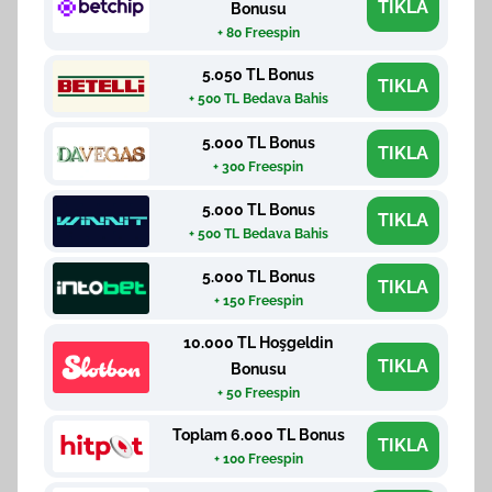
TIKLA
Bonusu
+ 80 Freespin
5.050 TL Bonus
TIKLA
+ 500 TL Bedava Bahis
5.000 TL Bonus
TIKLA
+ 300 Freespin
5.000 TL Bonus
TIKLA
+ 500 TL Bedava Bahis
5.000 TL Bonus
TIKLA
+ 150 Freespin
10.000 TL Hoşgeldin
TIKLA
Bonusu
+ 50 Freespin
Toplam 6.000 TL Bonus
TIKLA
+ 100 Freespin