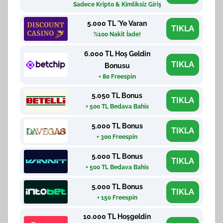
Sadece Kripto & Kimliksiz Giriş
5.000 TL 'Ye Varan
TIKLA
%100 Nakit İade!
6.000 TL Hoş Geldin
TIKLA
Bonusu
+ 80 Freespin
5.050 TL Bonus
TIKLA
+ 500 TL Bedava Bahis
5.000 TL Bonus
TIKLA
+ 300 Freespin
5.000 TL Bonus
TIKLA
+ 500 TL Bedava Bahis
5.000 TL Bonus
TIKLA
+ 150 Freespin
10.000 TL Hoşgeldin