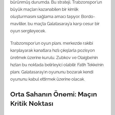
bürünmüş durumda. Bu strateji, Trabzonspor’un
büyük maçları kazanabilen bir kimlik
oluşturmasını sağlama amacı taşıyor. Bordo-
mavililer, bu maçta Galatasaray’a karşı cesur bir
oyun sergileyecek.
Trabzonspor’un oyun planı, merkezde rakibi
karşılayarak kanatlara hızlı çıkışlarla pozisyon
üretmek üzerine kurulu. Zubkov ve Olaigbe’nin
hızları bu noktada belirleyici olabilir. Fatih Tekke’nin
planı, Galatasaray’ın oyununu bozarak kendi
oyununu kabul ettirmek üzerine olacak.
Orta Sahanın Önemi: Maçın
Kritik Noktası