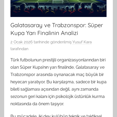
Galatasaray ve Trabzonspor: Süper
Kupa Yarı Finalinin Analizi
2 Ocak 2026
tarihinde gönderilmiş
Yusuf Kara
tarafından
Türk futbolunun prestijli organizasyonlarından biri
olan Süper Kupa’nın yarı finalinde, Galatasaray ve
Trabzonspor arasında oynanacak maç büyük bir
heyecan yaratıyor. Bu karşılaşma, sadece bir kupa
bileti sağlaması açısından değil, aynı zamanda
sezonun geri kalanı için psikolojik üstünlük kurma
noktasında da önem taşıyor.
Bu mücadele, iki dev kulübün teknik ve taktiksel