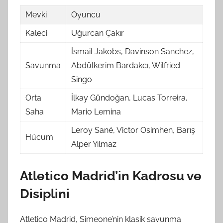
Mevki
Oyuncu
Kaleci
Uğurcan Çakır
İsmail Jakobs, Davinson Sanchez,
Savunma
Abdülkerim Bardakcı, Wilfried
Singo
Orta
İlkay Gündoğan, Lucas Torreira,
Saha
Mario Lemina
Leroy Sané, Victor Osimhen, Barış
Hücum
Alper Yılmaz
Atletico Madrid’in Kadrosu ve
Disiplini
Atletico Madrid, Simeone’nin klasik savunma