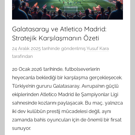
Galatasaray ve Atletico Madrid:
Stratejik Karşılaşmanın Özeti
24 Aralık 2025
tarihinde gönderilmiş
Yusuf Kara
tarafından
20 Ocak 2026 tarihinde, futbolseverlerin
heyecanla beklediği bir karşılaşma gerçekleşecek.
Türkiye’nin gururu Galatasaray, Avrupa’nın güçlü
ekiplerinden Atletico Madrid ile Şampiyonlar Ligi
sahnesinde kozlarını paylaşacak. Bu maç, yalnızca
iki dev kulübün prestij mücadelesi değil, aynı
zamanda bahis oyuncuları için de önemli bir fırsat
sunuyor.