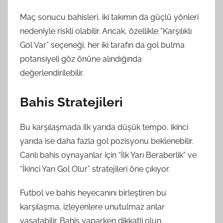
Maç sonucu bahisleri, iki takımın da güçlü yönleri
nedeniyle riskli olabilir. Ancak, özellikle “Karşılıklı
Gol Var” seçeneği, her iki tarafın da gol bulma
potansiyeli göz önüne alındığında
değerlendirilebilir.
Bahis Stratejileri
Bu karşılaşmada ilk yarıda düşük tempo, ikinci
yarıda ise daha fazla gol pozisyonu beklenebilir.
Canlı bahis oynayanlar için “İlk Yarı Beraberlik” ve
“İkinci Yarı Gol Olur” stratejileri öne çıkıyor.
Futbol ve bahis heyecanını birleştiren bu
karşılaşma, izleyenlere unutulmaz anlar
yaşatabilir. Bahis yaparken dikkatli olun,