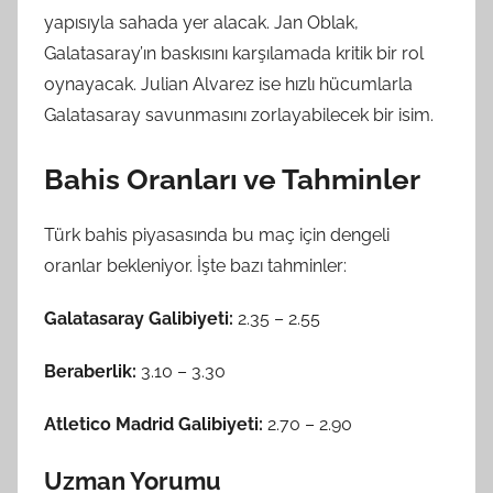
yapısıyla sahada yer alacak. Jan Oblak,
Galatasaray’ın baskısını karşılamada kritik bir rol
oynayacak. Julian Alvarez ise hızlı hücumlarla
Galatasaray savunmasını zorlayabilecek bir isim.
Bahis Oranları ve Tahminler
Türk bahis piyasasında bu maç için dengeli
oranlar bekleniyor. İşte bazı tahminler:
Galatasaray Galibiyeti:
2.35 – 2.55
Beraberlik:
3.10 – 3.30
Atletico Madrid Galibiyeti:
2.70 – 2.90
Uzman Yorumu