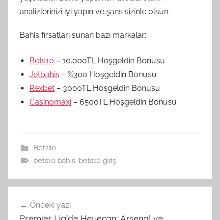
analizlerinizi iyi yapın ve şans sizinle olsun.
Bahis fırsatları sunan bazı markalar:
Bets10
– 10.000TL Hoşgeldin Bonusu
Jetbahis
– %300 Hoşgeldin Bonusu
Rexbet
– 3000TL Hoşgeldin Bonusu
Casinomaxi
– 6500TL Hoşgeldin Bonusu
Bets10
bets10 bahis
,
bets10 giriş
Yazı
Önceki yazı
gezinmesi
Premier Lig’de Heyecan: Arsenal ve