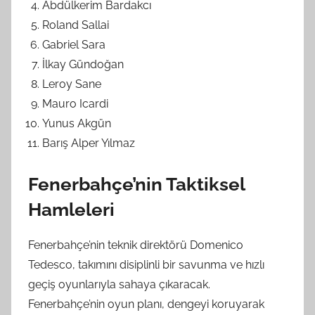
Abdülkerim Bardakcı
Roland Sallai
Gabriel Sara
İlkay Gündoğan
Leroy Sane
Mauro Icardi
Yunus Akgün
Barış Alper Yılmaz
Fenerbahçe’nin Taktiksel
Hamleleri
Fenerbahçe’nin teknik direktörü Domenico
Tedesco, takımını disiplinli bir savunma ve hızlı
geçiş oyunlarıyla sahaya çıkaracak.
Fenerbahçe’nin oyun planı, dengeyi koruyarak