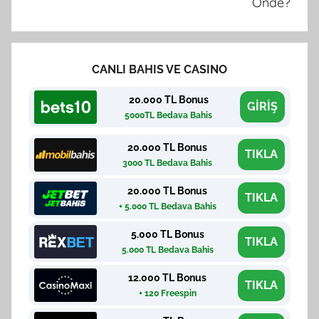
Önde?
CANLI BAHIS VE CASINO
20.000 TL Bonus
GİRİŞ
5000TL Bedava Bahis
20.000 TL Bonus
TIKLA
3000 TL Bedava Bahis
20.000 TL Bonus
TIKLA
+ 5.000 TL Bedava Bahis
5.000 TL Bonus
TIKLA
5.000 TL Bedava Bahis
12.000 TL Bonus
TIKLA
+ 120 Freespin