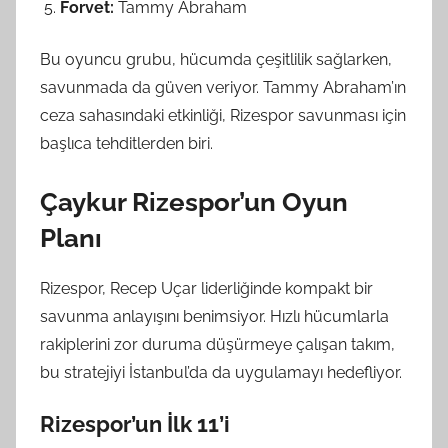
Forvet:
Tammy Abraham
Bu oyuncu grubu, hücumda çeşitlilik sağlarken,
savunmada da güven veriyor. Tammy Abraham’ın
ceza sahasındaki etkinliği, Rizespor savunması için
başlıca tehditlerden biri.
Çaykur Rizespor’un Oyun
Planı
Rizespor, Recep Uçar liderliğinde kompakt bir
savunma anlayışını benimsiyor. Hızlı hücumlarla
rakiplerini zor duruma düşürmeye çalışan takım,
bu stratejiyi İstanbul’da da uygulamayı hedefliyor.
Rizespor’un İlk 11’i