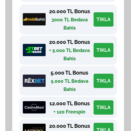
20.000 TL Bonus
TIKLA
3000 TL Bedava
Bahis
20.000 TL Bonus
TIKLA
+ 5.000 TL Bedava
Bahis
5.000 TL Bonus
TIKLA
5.000 TL Bedava
Bahis
12.000 TL Bonus
TIKLA
+ 120 Freespin
20.000 TL Bonus
TIKLA