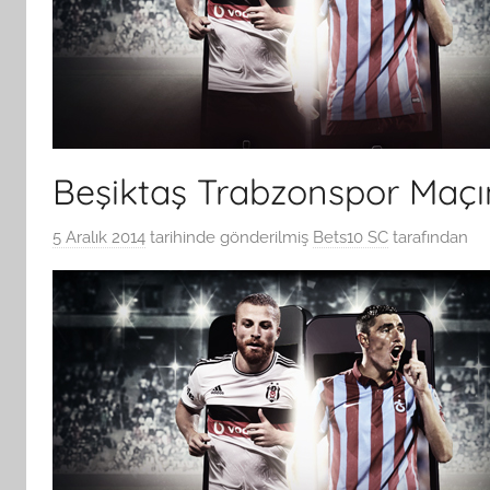
Beşiktaş Trabzonspor Maçı
5 Aralık 2014
tarihinde gönderilmiş
Bets10 SC
tarafından