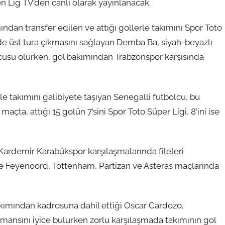
en Lig TV’den canlı olarak yayınlanacak.
ından transfer edilen ve attığı gollerle takımını Spor Toto
de üst tura çıkmasını sağlayan Demba Ba, siyah-beyazlı
cusu olurken, gol bakımından Trabzonspor karşısında
e takımını galibiyete taşıyan Senegalli futbolcu, bu
çta, attığı 15 golün 7’sini Spor Toto Süper Ligi, 8’ini ise
Kardemir Karabükspor karşılaşmalarında fileleri
ise Feyenoord, Tottenham, Partizan ve Asteras maçlarında
akımından kadrosuna dahil ettiği Oscar Cardozo,
rmansını iyice bulurken zorlu karşılaşmada takımının gol