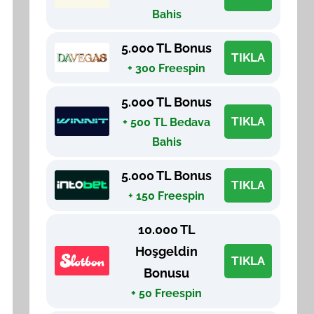
Bahis
5.000 TL Bonus
TIKLA
+ 300 Freespin
5.000 TL Bonus
TIKLA
+ 500 TL Bedava
Bahis
5.000 TL Bonus
TIKLA
+ 150 Freespin
10.000 TL
Hoşgeldin
TIKLA
Bonusu
+ 50 Freespin