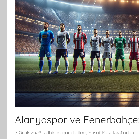
Alanyaspor ve Fenerbahçe: 
7 Ocak 2026
tarihinde gönderilmiş
Yusuf Kara
tarafından