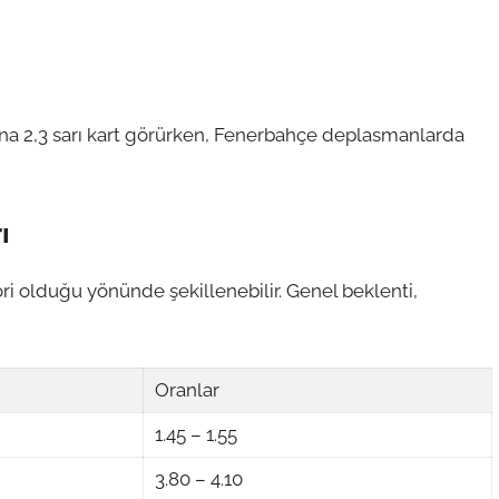
na 2,3 sarı kart görürken, Fenerbahçe deplasmanlarda
ı
ri olduğu yönünde şekillenebilir. Genel beklenti,
Oranlar
1.45 – 1.55
3.80 – 4.10