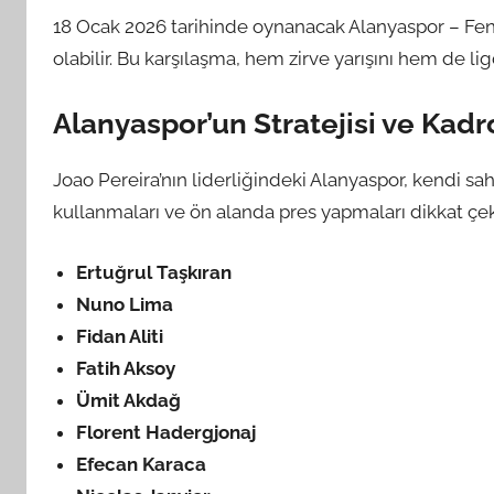
18 Ocak 2026 tarihinde oynanacak Alanyaspor – Fe
olabilir. Bu karşılaşma, hem zirve yarışını hem de l
Alanyaspor’un Stratejisi ve Kad
Joao Pereira’nın liderliğindeki Alanyaspor, kendi saha
kullanmaları ve ön alanda pres yapmaları dikkat çek
Ertuğrul Taşkıran
Nuno Lima
Fidan Aliti
Fatih Aksoy
Ümit Akdağ
Florent Hadergjonaj
Efecan Karaca