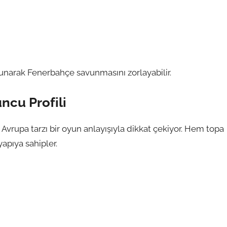
unarak Fenerbahçe savunmasını zorlayabilir.
ncu Profili
rupa tarzı bir oyun anlayışıyla dikkat çekiyor. Hem topa
apıya sahipler.