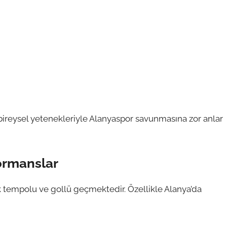
 bireysel yetenekleriyle Alanyaspor savunmasına zor anlar
formanslar
 tempolu ve gollü geçmektedir. Özellikle Alanya’da