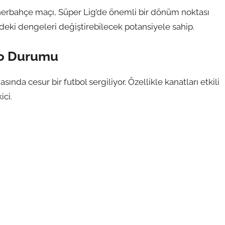
nerbahçe maçı, Süper Lig’de önemli bir dönüm noktası
igdeki dengeleri değiştirebilecek potansiyele sahip.
ro Durumu
sında cesur bir futbol sergiliyor. Özellikle kanatları etkili
ici.