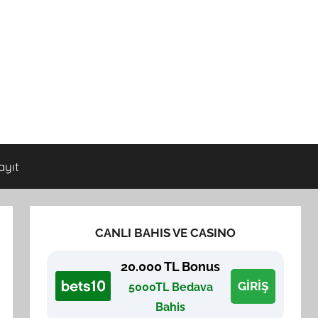
ayıt
CANLI BAHIS VE CASINO
20.000 TL Bonus
GİRİŞ
5000TL Bedava
Bahis