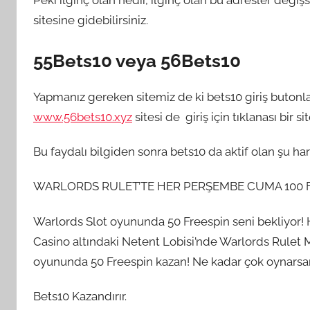
Peki ilginç olan nedir, ilginç olan bu adresler değ
sitesine gidebilirsiniz.
55Bets10 veya 56Bets10
Yapmanız gereken sitemiz de ki bets10 giriş butonlar
www.56bets10.xyz
sitesi de giriş için tıklanası bir sit
Bu faydalı bilgiden sonra bets10 da aktif olan şu h
WARLORDS RULET’TE HER PERŞEMBE CUMA 100 F
Warlords Slot oyununda 50 Freespin seni bekliyor!
Casino altındaki Netent Lobisi’nde Warlords Rulet M
oyununda 50 Freespin kazan! Ne kadar çok oynarsan,
Bets10 Kazandırır.