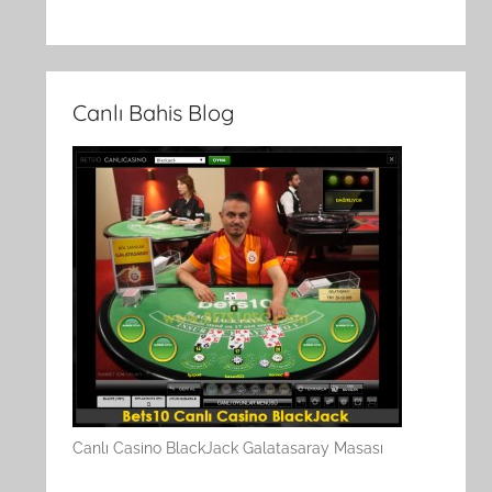
Canlı Bahis Blog
Canlı Casino BlackJack Galatasaray Masası