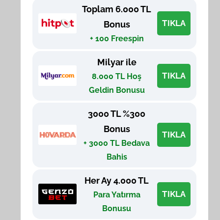
Toplam 6.000 TL
TIKLA
Bonus
+ 100 Freespin
Milyar ile
TIKLA
8.000 TL Hoş
Geldin Bonusu
3000 TL %300
Bonus
TIKLA
+ 3000 TL Bedava
Bahis
Her Ay 4.000 TL
TIKLA
Para Yatırma
Bonusu