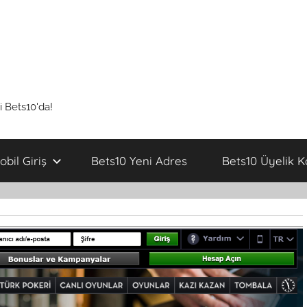
i Bets10'da!
bil Giriş
Bets10 Yeni Adres
Bets10 Üyelik K