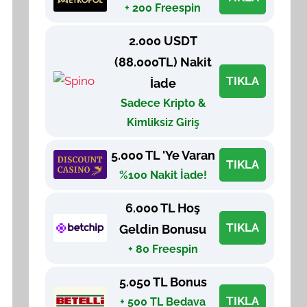
+ 200 Freespin
2.000 USDT
(88.000TL) Nakit
TIKLA
İade
Sadece Kripto &
Kimliksiz Giriş
5.000 TL 'Ye Varan
TIKLA
%100 Nakit İade!
6.000 TL Hoş
TIKLA
Geldin Bonusu
+ 80 Freespin
5.050 TL Bonus
TIKLA
+ 500 TL Bedava