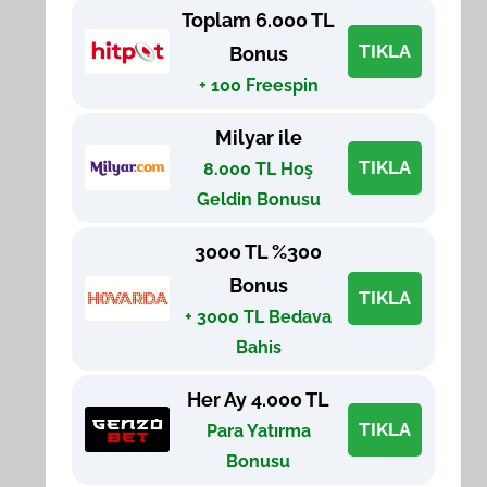
Toplam 6.000 TL
TIKLA
Bonus
+ 100 Freespin
Milyar ile
TIKLA
8.000 TL Hoş
Geldin Bonusu
3000 TL %300
Bonus
TIKLA
+ 3000 TL Bedava
Bahis
Her Ay 4.000 TL
TIKLA
Para Yatırma
Bonusu