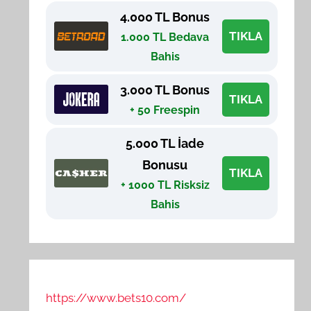
4.000 TL Bonus
TIKLA
1.000 TL Bedava
Bahis
3.000 TL Bonus
TIKLA
+ 50 Freespin
5.000 TL İade
Bonusu
TIKLA
+ 1000 TL Risksiz
Bahis
https://www.bets10.com/