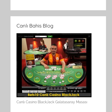
Canlı Bahis Blog
Canlı Casino BlackJack Galatasaray Masası