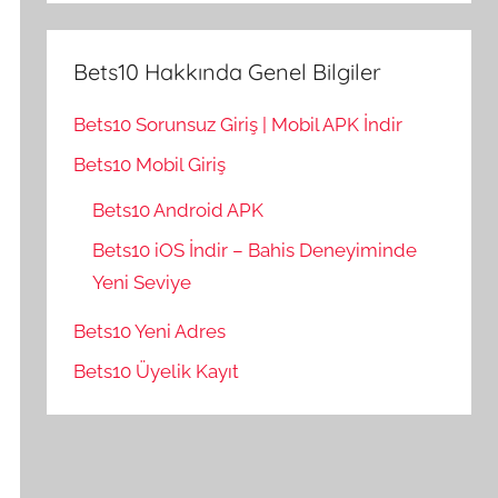
Bets10 Hakkında Genel Bilgiler
Bets10 Sorunsuz Giriş | Mobil APK İndir
Bets10 Mobil Giriş
Bets10 Android APK
Bets10 iOS İndir – Bahis Deneyiminde
Yeni Seviye
Bets10 Yeni Adres
Bets10 Üyelik Kayıt