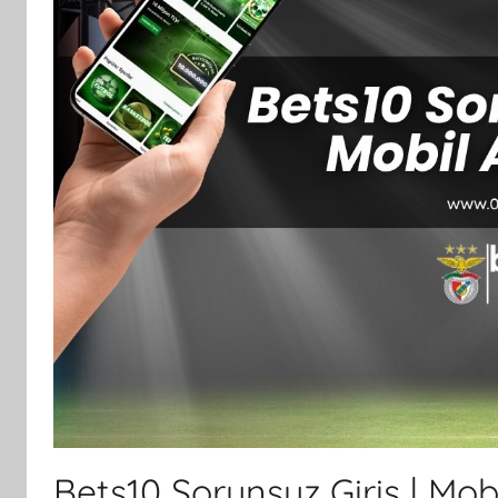
Bets10 Sorunsuz Giriş | Mob