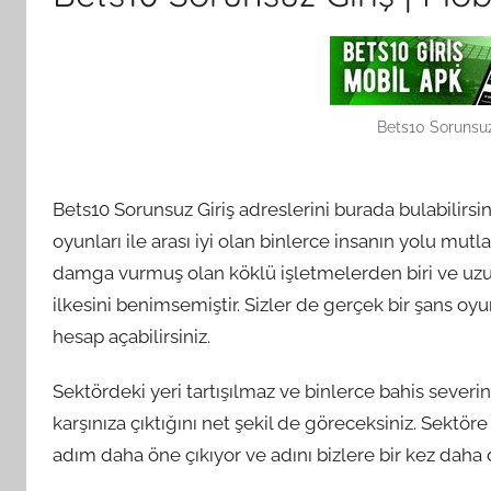
Bets10 Sorunsuz 
Bets10 Sorunsuz Giriş adreslerini burada bulabilirsi
oyunları ile arası iyi olan binlerce insanın yolu mu
damga vurmuş olan köklü işletmelerden biri ve u
ilkesini benimsemiştir. Sizler de gerçek bir şans oy
hesap açabilirsiniz.
Sektördeki yeri tartışılmaz ve binlerce bahis severi
karşınıza çıktığını net şekil de göreceksiniz. Sektö
adım daha öne çıkıyor ve adını bizlere bir kez daha 