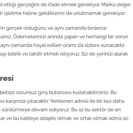
kil ettiği gerçeğini de ifade etmek gerekiyor. Marka değer
bir işletme haline geldiklerini de unutmamak gerekiyor.
elerin gerçek olduğunu ve aynı zamanda binlerce
iz. Ödemelerinizi anında yapan ve herhangi bir sorun
ynı zamanda hayal edilen oramı da sizlere sunacaktır.
ı tebrik ve takdir etmek istiyoruz. Siz de yerinizi alarak
resi
bets10 sorunsuz giriş butonunu kullanabilirsiniz. Bu
 karşınıza çıkacaktır. Yenilenen adresi ile bir kez daha
de sürdürmeye devam ediyoruz. Bu işi bu sektör de en
ikar ve bu kaliteye adapte olmak ve ortak olmak adına siz