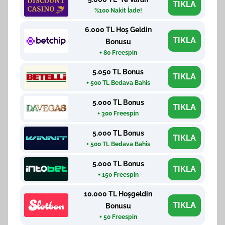
TIKLA
%100 Nakit İade!
6.000 TL Hoş Geldin
TIKLA
Bonusu
+ 80 Freespin
5.050 TL Bonus
TIKLA
+ 500 TL Bedava Bahis
5.000 TL Bonus
TIKLA
+ 300 Freespin
5.000 TL Bonus
TIKLA
+ 500 TL Bedava Bahis
5.000 TL Bonus
TIKLA
+ 150 Freespin
10.000 TL Hoşgeldin
TIKLA
Bonusu
+ 50 Freespin