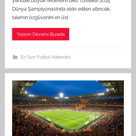
yılındaki büyük hedeflere dikti. Özellikle 2025
Dünya Şampiyonası’nda elde edilen altıncılık,
takımın özgüvenini en üst
Yazının Devamı Burada
En Son Futbol Haberleri