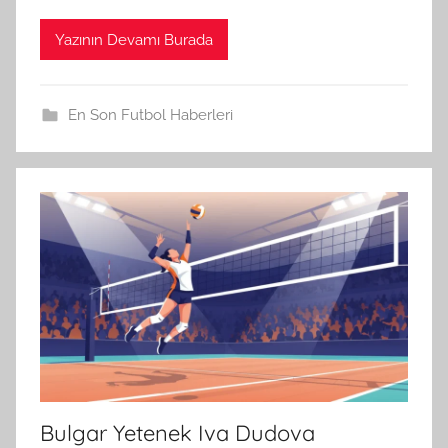
Yazının Devamı Burada
En Son Futbol Haberleri
Bulgar Yetenek Iva Dudova