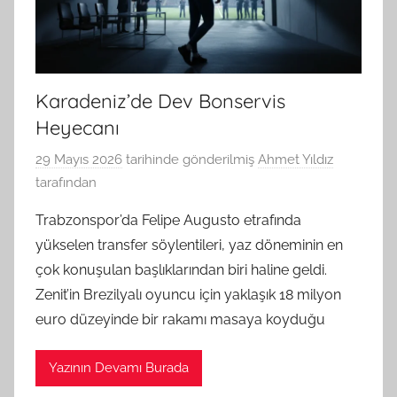
Karadeniz’de Dev Bonservis
Heyecanı
29 Mayıs 2026
tarihinde gönderilmiş
Ahmet Yıldız
tarafından
Trabzonspor’da Felipe Augusto etrafında
yükselen transfer söylentileri, yaz döneminin en
çok konuşulan başlıklarından biri haline geldi.
Zenit’in Brezilyalı oyuncu için yaklaşık 18 milyon
euro düzeyinde bir rakamı masaya koyduğu
Yazının Devamı Burada