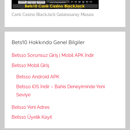
Canlı Casino BlackJack Galatasaray Masası
Bets10 Hakkında Genel Bilgiler
Bets10 Sorunsuz Giriş | Mobil APK İndir
Bets10 Mobil Giriş
Bets10 Android APK
Bets10 iOS İndir – Bahis Deneyiminde Yeni
Seviye
Bets10 Yeni Adres
Bets10 Üyelik Kayıt