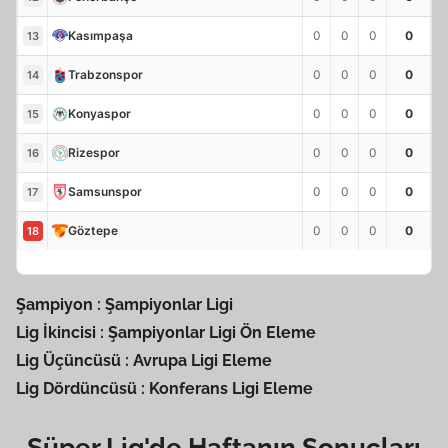
0
0
0
0
Kasımpaşa
13
0
0
0
0
Trabzonspor
14
0
0
0
0
Konyaspor
15
0
0
0
0
Rizespor
16
0
0
0
0
Samsunspor
17
0
0
0
0
Göztepe
18
Şampiyon : Şampiyonlar Ligi
Lig İkincisi : Şampiyonlar Ligi Ön Eleme
Lig Üçüncüsü : Avrupa Ligi Eleme
Lig Dördüncüsü : Konferans Ligi Eleme
Süper Lig'de Haftanın Sonuçları