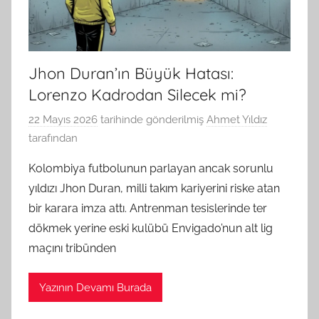
Jhon Duran’ın Büyük Hatası:
Lorenzo Kadrodan Silecek mi?
22 Mayıs 2026
tarihinde gönderilmiş
Ahmet Yıldız
tarafından
Kolombiya futbolunun parlayan ancak sorunlu
yıldızı Jhon Duran, milli takım kariyerini riske atan
bir karara imza attı. Antrenman tesislerinde ter
dökmek yerine eski kulübü Envigado’nun alt lig
maçını tribünden
Yazının Devamı Burada