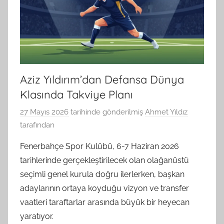
Aziz Yıldırım’dan Defansa Dünya
Klasında Takviye Planı
27 Mayıs 2026
tarihinde gönderilmiş
Ahmet Yıldız
tarafından
Fenerbahçe Spor Kulübü, 6-7 Haziran 2026
tarihlerinde gerçekleştirilecek olan olağanüstü
seçimli genel kurula doğru ilerlerken, başkan
adaylarının ortaya koyduğu vizyon ve transfer
vaatleri taraftarlar arasında büyük bir heyecan
yaratıyor.