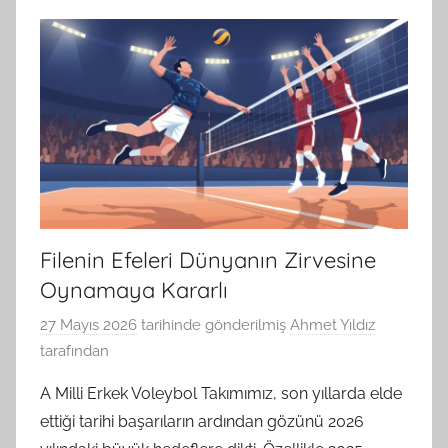
Filenin Efeleri Dünyanın Zirvesine
Oynamaya Kararlı
27 Mayıs 2026
tarihinde gönderilmiş
Ahmet Yıldız
tarafından
A Milli Erkek Voleybol Takımımız, son yıllarda elde
ettiği tarihi başarıların ardından gözünü 2026