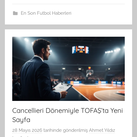
En Son Futbol Haberleri
Cancellieri Dönemiyle TOFAŞ’ta Yeni
Sayfa
28 Mayıs 2026
tarihinde gönderilmiş
Ahmet Yıldız