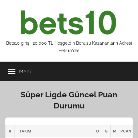
İçeriğe
atla
Bets10
Bets10 giriş | 20.000 TL Hoşgeldin Bonusu Kazananların Adresi
Bets10'da!
giriş
Menü
Süper Ligde Güncel Puan
Durumu
#
TAKIM
O
G
M
PUAN