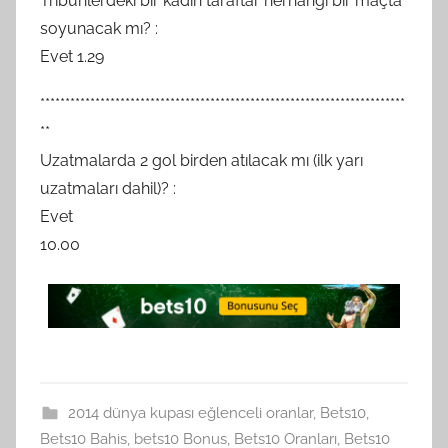
Tribünlerdeki bir kadın taraftar herhangi bir maçta
soyunacak mı? :
Evet 1.29
*************************************************************************
**
Uzatmalarda 2 gol birden atılacak mı (ilk yarı
uzatmaları dahil)? :
Evet
10.00
2014 dünya kupası eğlenceli oranlar
,
Bets10
,
Bets10 Bahis
,
bets10 Bonus
,
Bets10 Oranları
,
Bets10