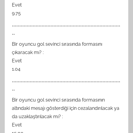
Evet
9.75
*************************************************************************
**
Bir oyuncu gol sevinci sırasında formasını
çıkaracak mı? :
Evet
1.04
*************************************************************************
**
Bir oyuncu gol sevinci sırasında formasının
altındaki mesajı gösterdiği için cezalandırılacak ya
da uzaklaştırılacak mı? :
Evet