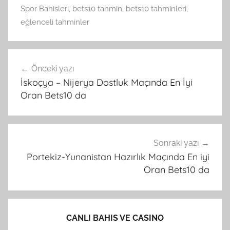
Spor Bahisleri
,
bets10 tahmin
,
bets10 tahminleri
,
eğlenceli tahminler
Yazı
Önceki yazı
gezinmesi
İskoçya – Nijerya Dostluk Maçında En İyi
Oran Bets10 da
Sonraki yazı
Portekiz-Yunanistan Hazırlık Maçında En iyi
Oran Bets10 da
CANLI BAHIS VE CASINO