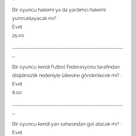
**
Bir oyuncu hakemi ya da yardımcı hakemi
yumruklayacak mı? :
Evet
25.00
*************************************************************************
**
Bir oyuncu kendi Futbol Federasyonu tarafından
disiplinsizlik nedeniyle ülkesine gönderilecek mi? :
Evet
8.00
*************************************************************************
**
Bir oyuncu kendi yarı sahasından gol atacak mı? :
Evet