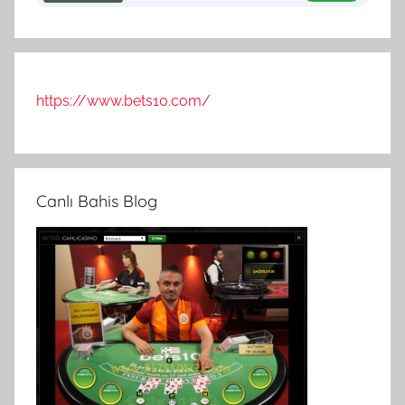
https://www.bets10.com/
Canlı Bahis Blog