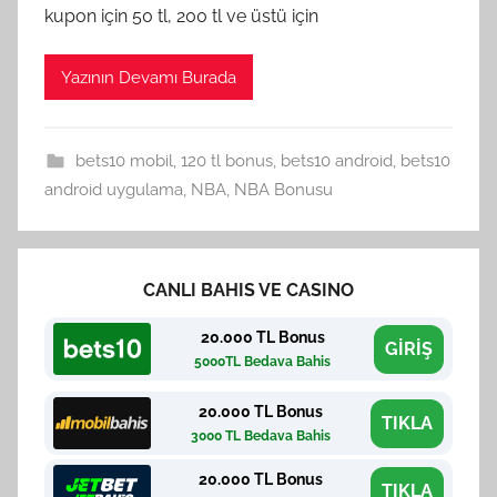
kupon için 50 tl, 200 tl ve üstü için
Yazının Devamı Burada
bets10 mobil
,
120 tl bonus
,
bets10 android
,
bets10
android uygulama
,
NBA
,
NBA Bonusu
CANLI BAHIS VE CASINO
20.000 TL Bonus
GİRİŞ
5000TL Bedava Bahis
20.000 TL Bonus
TIKLA
3000 TL Bedava Bahis
20.000 TL Bonus
TIKLA