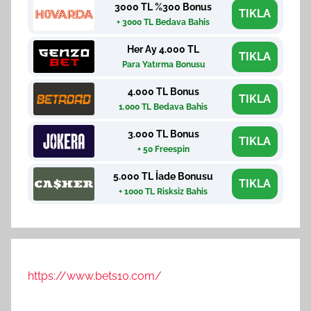
3000 TL %300 Bonus
TIKLA
+ 3000 TL Bedava Bahis
Her Ay 4.000 TL
TIKLA
Para Yatırma Bonusu
4.000 TL Bonus
TIKLA
1.000 TL Bedava Bahis
3.000 TL Bonus
TIKLA
+ 50 Freespin
5.000 TL İade Bonusu
TIKLA
+ 1000 TL Risksiz Bahis
https://www.bets10.com/