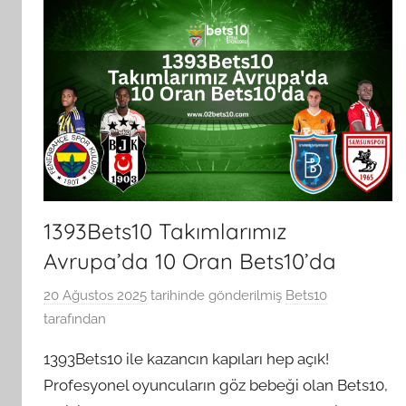
1393Bets10 Takımlarımız
Avrupa’da 10 Oran Bets10’da
20 Ağustos 2025
tarihinde gönderilmiş
Bets10
tarafından
1393Bets10 ile kazancın kapıları hep açık!
Profesyonel oyuncuların göz bebeği olan Bets10,