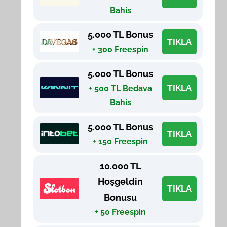
Bahis
5.000 TL Bonus
TIKLA
+ 300 Freespin
5.000 TL Bonus
TIKLA
+ 500 TL Bedava
Bahis
5.000 TL Bonus
TIKLA
+ 150 Freespin
10.000 TL
Hoşgeldin
TIKLA
Bonusu
+ 50 Freespin