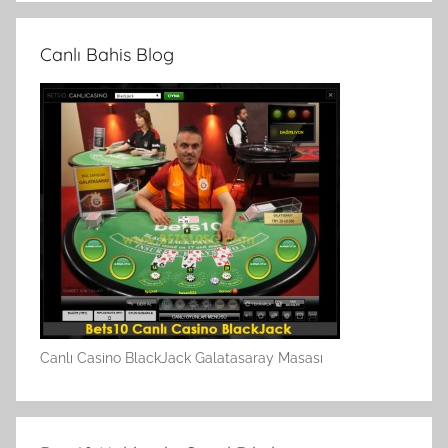
Canlı Bahis Blog
Canlı Casino BlackJack Galatasaray Masası