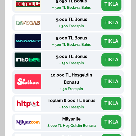
5.050 TL Bonus
TIKLA
+ 500 TL Bedava Bahis
5.000 TL Bonus
TIKLA
+ 300 Freespin
5.000 TL Bonus
TIKLA
+ 500 TL Bedava Bahis
5.000 TL Bonus
TIKLA
+ 150 Freespin
10.000 TL Hoşgeldin
TIKLA
Bonusu
+ 50 Freespin
Toplam 6.000 TL Bonus
TIKLA
+ 100 Freespin
Milyar ile
TIKLA
8.000 TL Hoş Geldin Bonusu