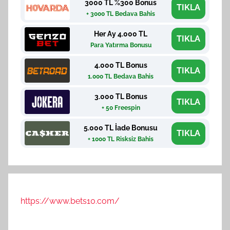
3000 TL %300 Bonus
TIKLA
+ 3000 TL Bedava Bahis
Her Ay 4.000 TL
TIKLA
Para Yatırma Bonusu
4.000 TL Bonus
TIKLA
1.000 TL Bedava Bahis
3.000 TL Bonus
TIKLA
+ 50 Freespin
5.000 TL İade Bonusu
TIKLA
+ 1000 TL Risksiz Bahis
https://www.bets10.com/