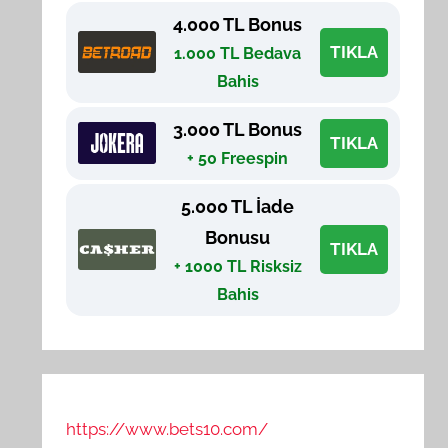
4.000 TL Bonus
TIKLA
1.000 TL Bedava
Bahis
3.000 TL Bonus
TIKLA
+ 50 Freespin
5.000 TL İade
Bonusu
TIKLA
+ 1000 TL Risksiz
Bahis
https://www.bets10.com/