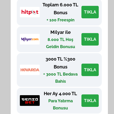
Toplam 6.000 TL
TIKLA
Bonus
+ 100 Freespin
Milyar ile
TIKLA
8.000 TL Hoş
Geldin Bonusu
3000 TL %300
Bonus
TIKLA
+ 3000 TL Bedava
Bahis
Her Ay 4.000 TL
TIKLA
Para Yatırma
Bonusu