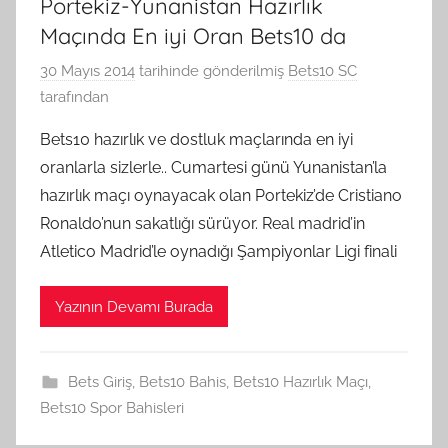
Portekiz-Yunanistan Hazırlık
Maçında En iyi Oran Bets10 da
30 Mayıs 2014
tarihinde gönderilmiş
Bets10 SC
tarafından
Bets10 hazırlık ve dostluk maçlarında en iyi
oranlarla sizlerle.. Cumartesi günü Yunanistan’la
hazırlık maçı oynayacak olan Portekiz’de Cristiano
Ronaldo’nun sakatlığı sürüyor. Real madrid’in
Atletico Madrid’le oynadığı Şampiyonlar Ligi finali
Yazının Devamı Burada
Bets Giriş
,
Bets10 Bahis
,
Bets10 Hazırlık Maçı
,
Bets10 Spor Bahisleri