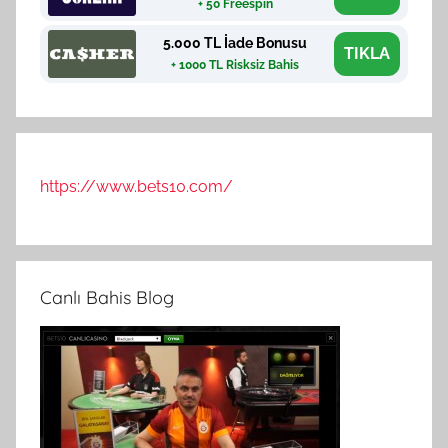
+ 50 Freespin
5.000 TL İade Bonusu
TIKLA
+ 1000 TL Risksiz Bahis
https://www.bets10.com/
Canlı Bahis Blog