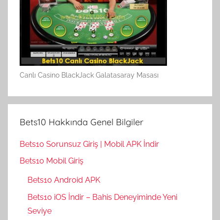
Canlı Casino BlackJack Galatasaray Masası
Bets10 Hakkında Genel Bilgiler
Bets10 Sorunsuz Giriş | Mobil APK İndir
Bets10 Mobil Giriş
Bets10 Android APK
Bets10 iOS İndir – Bahis Deneyiminde Yeni
Seviye