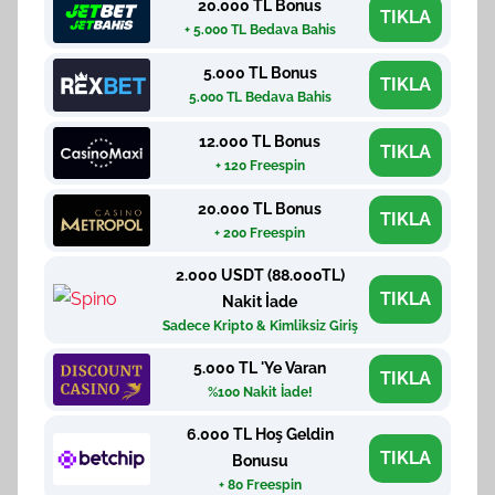
20.000 TL Bonus
TIKLA
+ 5.000 TL Bedava Bahis
5.000 TL Bonus
TIKLA
5.000 TL Bedava Bahis
12.000 TL Bonus
TIKLA
+ 120 Freespin
20.000 TL Bonus
TIKLA
+ 200 Freespin
2.000 USDT (88.000TL)
TIKLA
Nakit İade
Sadece Kripto & Kimliksiz Giriş
5.000 TL 'Ye Varan
TIKLA
%100 Nakit İade!
6.000 TL Hoş Geldin
TIKLA
Bonusu
+ 80 Freespin