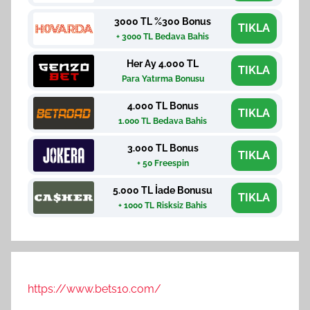
3000 TL %300 Bonus
TIKLA
+ 3000 TL Bedava Bahis
Her Ay 4.000 TL
TIKLA
Para Yatırma Bonusu
4.000 TL Bonus
TIKLA
1.000 TL Bedava Bahis
3.000 TL Bonus
TIKLA
+ 50 Freespin
5.000 TL İade Bonusu
TIKLA
+ 1000 TL Risksiz Bahis
https://www.bets10.com/