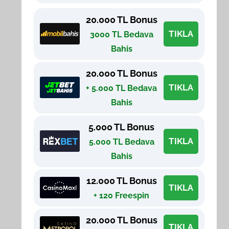
20.000 TL Bonus
TIKLA
3000 TL Bedava
Bahis
20.000 TL Bonus
TIKLA
+ 5.000 TL Bedava
Bahis
5.000 TL Bonus
TIKLA
5.000 TL Bedava
Bahis
12.000 TL Bonus
TIKLA
+ 120 Freespin
20.000 TL Bonus
TIKLA