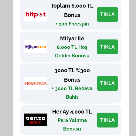
Toplam 6.000 TL
TIKLA
Bonus
+ 100 Freespin
Milyar ile
TIKLA
8.000 TL Hoş
Geldin Bonusu
3000 TL %300
Bonus
TIKLA
+ 3000 TL Bedava
Bahis
Her Ay 4.000 TL
TIKLA
Para Yatırma
Bonusu