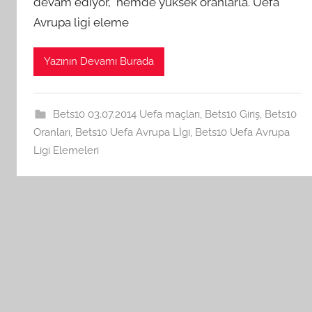
devam ediyor, hemde yüksek oranlarla. Uefa
Avrupa ligi eleme
Yazının Devamı Burada
Bets10 03.07.2014 Uefa maçları
,
Bets10 Giriş
,
Bets10
Oranları
,
Bets10 Uefa Avrupa Lİgi
,
Bets10 Uefa Avrupa
Ligi Elemeleri