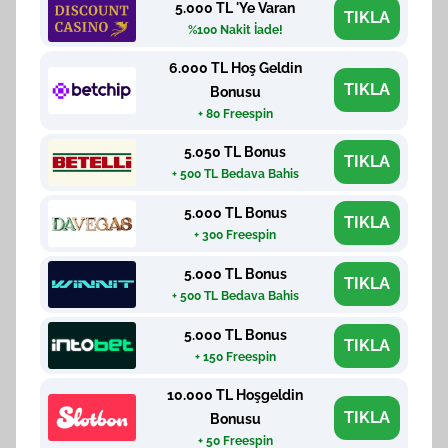
5.000 TL 'Ye Varan
TIKLA
%100 Nakit İade!
6.000 TL Hoş Geldin
TIKLA
Bonusu
+ 80 Freespin
5.050 TL Bonus
TIKLA
+ 500 TL Bedava Bahis
5.000 TL Bonus
TIKLA
+ 300 Freespin
5.000 TL Bonus
TIKLA
+ 500 TL Bedava Bahis
5.000 TL Bonus
TIKLA
+ 150 Freespin
10.000 TL Hoşgeldin
TIKLA
Bonusu
+ 50 Freespin