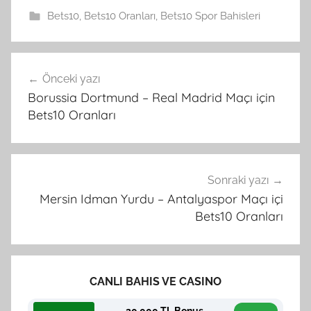
Bets10
,
Bets10 Oranları
,
Bets10 Spor Bahisleri
Yazı
Önceki yazı
gezinmesi
Borussia Dortmund – Real Madrid Maçı için
Bets10 Oranları
Sonraki yazı
Mersin Idman Yurdu – Antalyaspor Maçı içi
Bets10 Oranları
CANLI BAHIS VE CASINO
20.000 TL Bonus