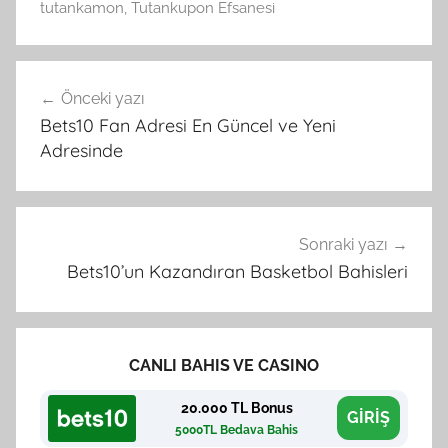
tutankamon
,
Tutankupon Efsanesi
Yazı
Önceki yazı
gezinmesi
Bets10 Fan Adresi En Güncel ve Yeni
Adresinde
Sonraki yazı
Bets10’un Kazandıran Basketbol Bahisleri
CANLI BAHIS VE CASINO
20.000 TL Bonus
GİRİŞ
5000TL Bedava Bahis