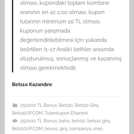
olması, kupondaki toplam kombine
oranının en az 2,00 olması, kupon
tutarının minimum 20 TL olması,
kuponun yarışmada
değerlendirilebilmesi için yukarıda
belirtilen (1-17 Aralık) tarihler arasında
oluşturulmuş, sonuçlanmış ve kazanmış
olması gerekmektedir.
Bets10 Kazandırır.
250000 TL Bonus
,
Bets10
,
Bets10 Giriş
,
Bets10UP.COM
,
Tutankupon Efsanesi
250000 TL Bonus
,
bahis
,
bets10
,
bets10 giriş
,
Bets10UP.COM
,
bonus
,
giriş
,
kampanya
,
oran
,