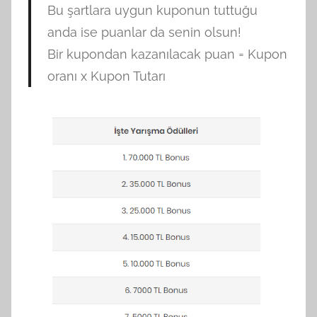
Bu şartlara uygun kuponun tuttuğu
anda ise puanlar da senin olsun!
Bir kupondan kazanılacak puan = Kupon
oranı x Kupon Tutarı