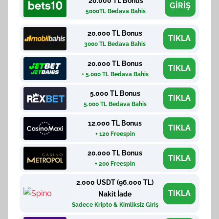
20.000 TL Bonus
GİRİŞ
5000TL Bedava Bahis
20.000 TL Bonus
TIKLA
3000 TL Bedava Bahis
20.000 TL Bonus
TIKLA
+ 5.000 TL Bedava Bahis
5.000 TL Bonus
TIKLA
5.000 TL Bedava Bahis
12.000 TL Bonus
TIKLA
+ 120 Freespin
20.000 TL Bonus
TIKLA
+ 200 Freespin
2.000 USDT (96.000 TL)
TIKLA
Nakit İade
Sadece Kripto & Kimliksiz Giriş