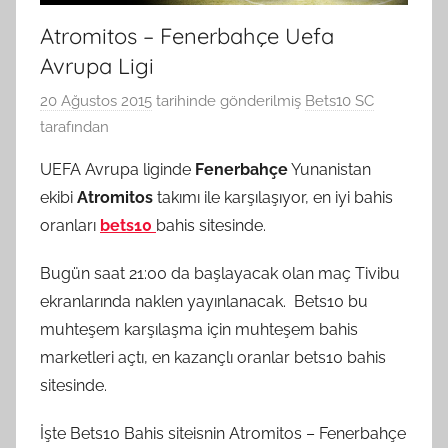
Atromitos – Fenerbahçe Uefa
Avrupa Ligi
20 Ağustos 2015
tarihinde gönderilmiş
Bets10 SC
tarafından
UEFA Avrupa liginde
Fenerbahçe
Yunanistan
ekibi
Atromitos
takımı ile karşılaşıyor, en iyi bahis
oranları
bets10
bahis sitesinde.
Bugün saat 21:00 da başlayacak olan maç Tivibu
ekranlarında naklen yayınlanacak. Bets10 bu
muhteşem karşılaşma için muhteşem bahis
marketleri açtı, en kazançlı oranlar bets10 bahis
sitesinde.
İşte Bets10 Bahis siteisnin Atromitos – Fenerbahçe