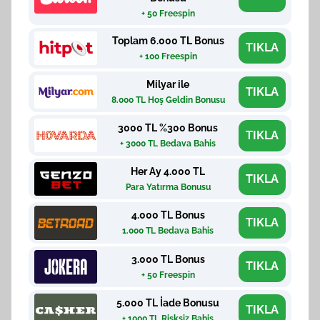
+ 50 Freespin
Toplam 6.000 TL Bonus
TIKLA
+ 100 Freespin
Milyar ile
TIKLA
8.000 TL Hoş Geldin Bonusu
3000 TL %300 Bonus
TIKLA
+ 3000 TL Bedava Bahis
Her Ay 4.000 TL
TIKLA
Para Yatırma Bonusu
4.000 TL Bonus
TIKLA
1.000 TL Bedava Bahis
3.000 TL Bonus
TIKLA
+ 50 Freespin
5.000 TL İade Bonusu
TIKLA
+ 1000 TL Risksiz Bahis