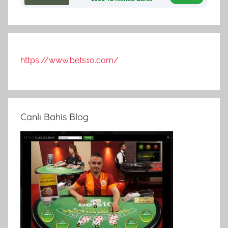
https://www.bets10.com/
Canlı Bahis Blog