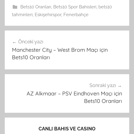
Bets10 Oranları
,
Bets10 Spor Bahisleri
,
bets10
tahminleri
,
Eskişehirspor
,
Fenerbahçe
Yazı
Önceki yazı
gezinmesi
Manchester City – West Brom Maçı için
Bets10 Oranları
Sonraki yazı
AZ Alkmaar – PSV Eindhoven Maçı için
Bets10 Oranları
CANLI BAHIS VE CASINO