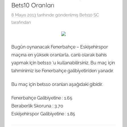
Bets10 Oranları
8 Mayıs 2013
tarihinde gönderilmiş
Bets10 SC
tarafından
Bugün oynanacak Fenerbahçe – Eskişehirspor
maçına en yüksek oranlarla, canlı olarak bahis
yapmak için bets10 ‘u kullanabilirsiniz. Bu maç için
tahminimiz ise Fenerbahçe galibiyetin’den yanadır.
Bu maç için bets10 oranları aşağıdaki gibidir.
Fenerbahçe Galibiyetine : 1.65
Beraberlik Skoruna : 3.70
Eskişehirspor Galibiyetine : 1.85