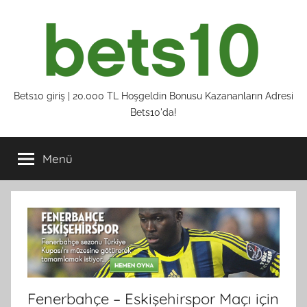
İçeriğe
atla
Bets10
Bets10 giriş | 20.000 TL Hoşgeldin Bonusu Kazananların Adresi
Bets10'da!
giriş
Menü
Fenerbahçe – Eskişehirspor Maçı için