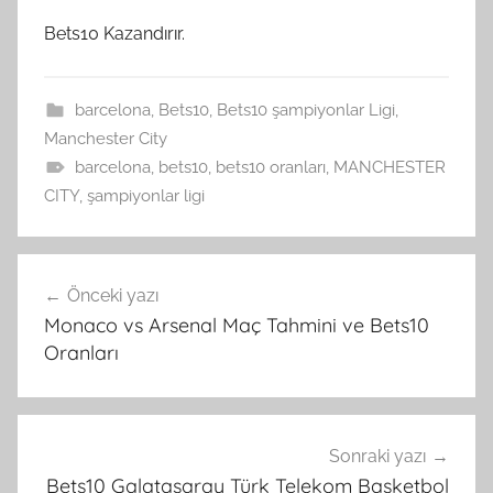
Bets10 Kazandırır.
barcelona
,
Bets10
,
Bets10 şampiyonlar Ligi
,
Manchester City
barcelona
,
bets10
,
bets10 oranları
,
MANCHESTER
CITY
,
şampiyonlar ligi
Yazı
Önceki yazı
gezinmesi
Monaco vs Arsenal Maç Tahmini ve Bets10
Oranları
Sonraki yazı
Bets10 Galatasaray Türk Telekom Basketbol