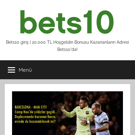
İçeriğe
atla
Bets10
Bets10 giriş | 20.000 TL Hoşgeldin Bonusu Kazananların Adresi
Bets10'da!
giriş
Menü