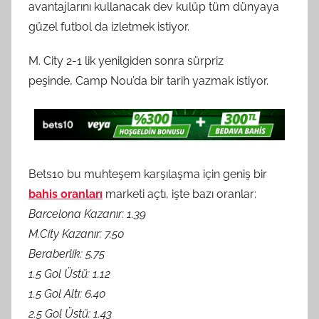
avantajlarını kullanacak dev kulüp tüm dünyaya
güzel futbol da izletmek istiyor.
M. City 2-1 lik yenilgiden sonra sürpriz
peşinde, Camp Nou’da bir tarih yazmak istiyor.
Bets10 bu muhteşem karşılaşma için geniş bir
bahis oranları
marketi açtı, işte bazı oranlar:
Barcelona Kazanır: 1.39
M.City Kazanır: 7.50
Beraberlik: 5.75
1.5 Gol Üstü: 1.12
1.5 Gol Altı: 6.40
2.5 Gol Üstü: 1.43