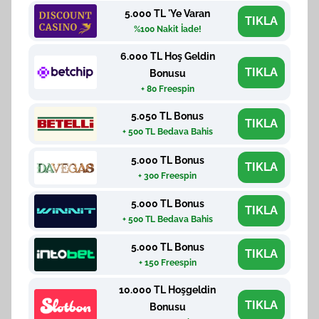
5.000 TL 'Ye Varan
TIKLA
%100 Nakit İade!
6.000 TL Hoş Geldin
TIKLA
Bonusu
+ 80 Freespin
5.050 TL Bonus
TIKLA
+ 500 TL Bedava Bahis
5.000 TL Bonus
TIKLA
+ 300 Freespin
5.000 TL Bonus
TIKLA
+ 500 TL Bedava Bahis
5.000 TL Bonus
TIKLA
+ 150 Freespin
10.000 TL Hoşgeldin
TIKLA
Bonusu