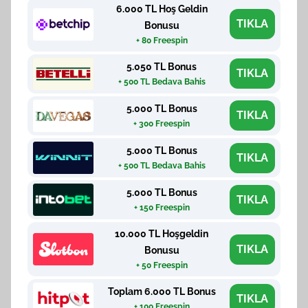
6.000 TL Hoş Geldin
TIKLA
Bonusu
+ 80 Freespin
5.050 TL Bonus
TIKLA
+ 500 TL Bedava Bahis
5.000 TL Bonus
TIKLA
+ 300 Freespin
5.000 TL Bonus
TIKLA
+ 500 TL Bedava Bahis
5.000 TL Bonus
TIKLA
+ 150 Freespin
10.000 TL Hoşgeldin
TIKLA
Bonusu
+ 50 Freespin
Toplam 6.000 TL Bonus
TIKLA
+ 100 Freespin