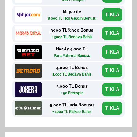
Milyar ile
TIKLA
8.000 TL Hoş Geldin Bonusu
3000 TL %300 Bonus
TIKLA
+ 3000 TL Bedava Bahis
Her Ay 4.000 TL
TIKLA
Para Yatırma Bonusu
4.000 TL Bonus
TIKLA
1.000 TL Bedava Bahis
3.000 TL Bonus
TIKLA
+ 50 Freespin
5.000 TL İade Bonusu
TIKLA
+ 1000 TL Risksiz Bahis