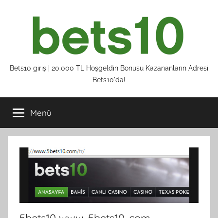
İçeriğe
atla
Bets10
Bets10 giriş | 20.000 TL Hoşgeldin Bonusu Kazananların Adresi
Bets10'da!
giriş
Menü