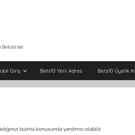
i Bets10'da!
bil Giriş
Bets10 Yeni Adres
Bets10 Üyelik K
dığınızı bulma konusunda yardımcı olabilir.