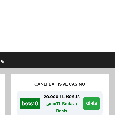
ayıt
CANLI BAHIS VE CASINO
20.000 TL Bonus
GİRİŞ
5000TL Bedava
Bahis