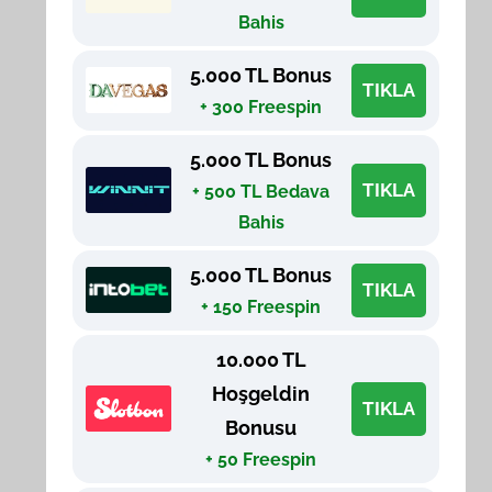
Bahis
5.000 TL Bonus
TIKLA
+ 300 Freespin
5.000 TL Bonus
TIKLA
+ 500 TL Bedava
Bahis
5.000 TL Bonus
TIKLA
+ 150 Freespin
10.000 TL
Hoşgeldin
TIKLA
Bonusu
+ 50 Freespin