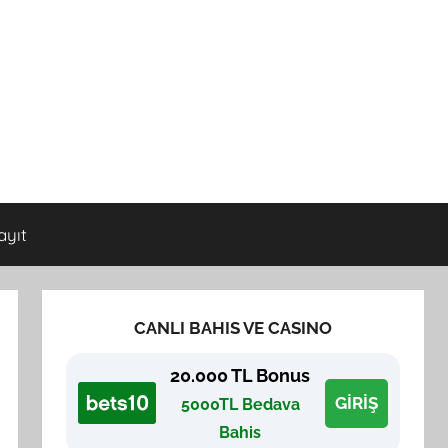
ayıt
CANLI BAHIS VE CASINO
20.000 TL Bonus
GİRİŞ
5000TL Bedava
Bahis