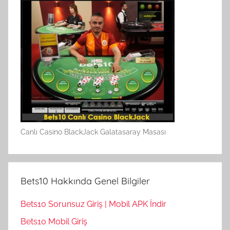
Canlı Casino BlackJack Galatasaray Masası
Bets10 Hakkında Genel Bilgiler
Bets10 Sorunsuz Giriş | Mobil APK İndir
Bets10 Mobil Giriş