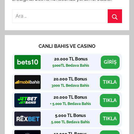
Arama:
Ara
CANLI BAHIS VE CASINO
20.000 TL Bonus
GİRİŞ
5000TL Bedava Bahis
20.000 TL Bonus
TIKLA
3000 TL Bedava Bahis
20.000 TL Bonus
TIKLA
+ 5.000 TL Bedava Bahis
5.000 TL Bonus
TIKLA
5.000 TL Bedava Bahis
12.000 TL Bonus