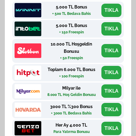
5.000 TL Bonus
TIKLA
+ 500 TL Bedava Bahis
5.000 TL Bonus
TIKLA
+ 150 Freespin
10.000 TL Hoşgeldin
TIKLA
Bonusu
+ 50 Freespin
Toplam 6.000 TL Bonus
TIKLA
+ 100 Freespin
Milyar ile
TIKLA
8.000 TL Hoş Geldin Bonusu
3000 TL %300 Bonus
TIKLA
+ 3000 TL Bedava Bahis
Her Ay 4.000 TL
TIKLA
Para Yatırma Bonusu