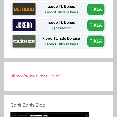
4.000 TL Bonus
TIKLA
1.000 TL Bedava Bahis
3.000 TL Bonus
TIKLA
+ 50 Freespin
5.000 TL İade Bonusu
TIKLA
+ 1000 TL Risksiz Bahis
https://www.bets10.com/
Canlı Bahis Blog