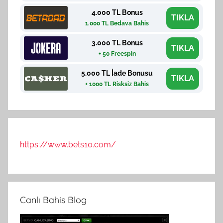
4.000 TL Bonus
TIKLA
1.000 TL Bedava Bahis
3.000 TL Bonus
TIKLA
+ 50 Freespin
5.000 TL İade Bonusu
TIKLA
+ 1000 TL Risksiz Bahis
https://www.bets10.com/
Canlı Bahis Blog