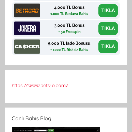
4.000 TL Bonus
TIKLA
1.000 TL Bedava Bahis
3.000 TL Bonus
TIKLA
+ 50 Freespin
5.000 TL İade Bonusu
TIKLA
+ 1000 TL Risksiz Bahis
https://www.bets10.com/
Canlı Bahis Blog