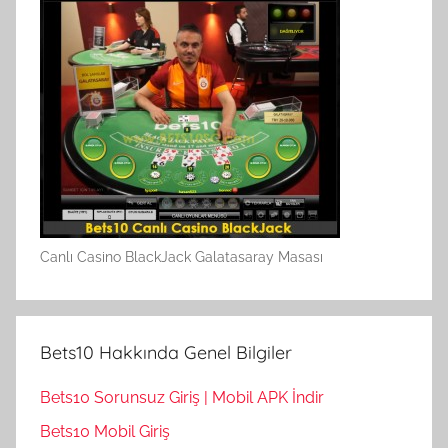
Canlı Casino BlackJack Galatasaray Masası
Bets10 Hakkında Genel Bilgiler
Bets10 Sorunsuz Giriş | Mobil APK İndir
Bets10 Mobil Giriş