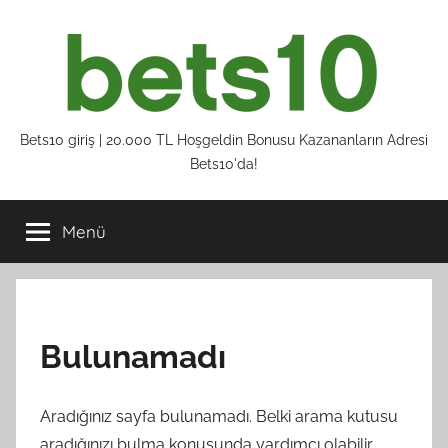
İçeriğe
atla
Bets10
Bets10 giriş | 20.000 TL Hoşgeldin Bonusu Kazananların Adresi
Bets10'da!
giriş
Menü
Bulunamadı
Aradığınız sayfa bulunamadı. Belki arama kutusu
aradığınızı bulma konusunda yardımcı olabilir.